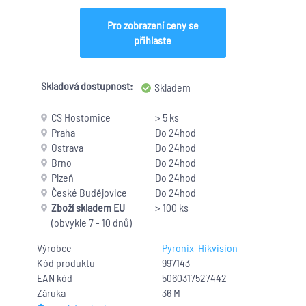
Pro zobrazení ceny se
přihlaste
Skladová dostupnost:
Skladem
CS Hostomice
> 5 ks
Praha
Do 24hod
Ostrava
Do 24hod
Brno
Do 24hod
Plzeň
Do 24hod
České Budějovice
Do 24hod
Zboží skladem EU
> 100 ks
(obvykle 7 - 10 dnů)
Výrobce
Pyronix-Hikvision
Kód produktu
997143
EAN kód
5060317527442
Záruka
36 M