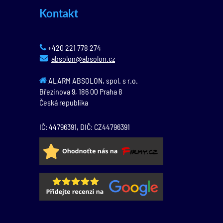
Kontakt
+420 221 778 274
absolon@absolon.cz
ALARM ABSOLON, spol. s r.o.
Březinova 9,
186 00
Praha 8
Česká republika
IČ: 44796391, DIČ: CZ44796391