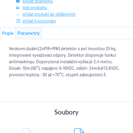
poslat známému
tisk produktu
přidat produkt do oblíbených
přidat k porovnání
Popis
Parametry
Venkovní duální (2xPIR+MW) detektor s pet imunitou 25 kg.
Integrované vyvažovací odpory. Detektor disponuje funkcí
antimaskingu. Doporučená instalační výška je 2,4 metru.
Dosah: 10m (90°), napájení: 9-16VDC, odběr: 24mA@13,8VDC,
provozní teplota: -30 až +70°C, stupeň zabezpečení 3.
Soubory