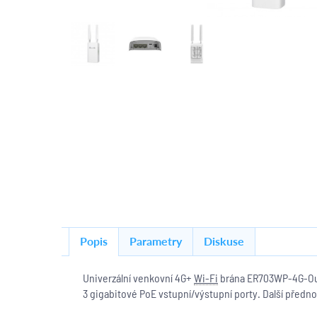
Popis
Parametry
Diskuse
Univerzální venkovní 4G+
Wi-Fi
brána ER703WP-4G-Outdo
3 gigabitové PoE vstupní/výstupní porty. Další předn