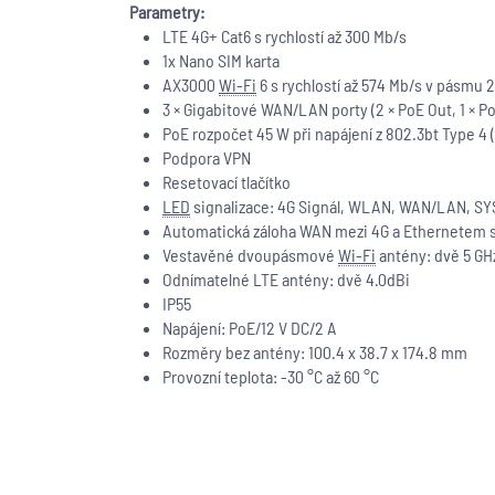
Parametry:
LTE 4G+ Cat6 s rychlostí až 300 Mb/s
1x Nano SIM karta
AX3000
Wi-Fi
6 s rychlostí až 574 Mb/s v pásmu
3 × Gigabitové WAN/LAN porty (2 × PoE Out, 1 × Po
PoE rozpočet 45 W při napájení z 802.3bt Type 4 
Podpora VPN
Resetovací tlačítko
LED
signalizace: 4G Signál, WLAN, WAN/LAN, SY
Automatická záloha WAN mezi 4G a Ethernetem s
Vestavěné dvoupásmové
Wi-Fi
antény: dvě 5 GH
Odnímatelné LTE antény: dvě 4.0dBi
IP55
Napájení: PoE/12 V DC/2 A
Rozměry bez antény: 100.4 x 38.7 x 174.8 mm
Provozní teplota: -30 °C až 60 °C