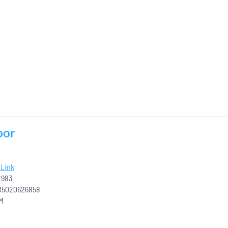
oor
Link
2983
85020626858
M