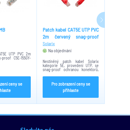
2MB
Patch kabel CAT5E UTP PVC
Patch ka
2m červený snag-proof
5m čer
C5E-114RD-2MB
proof C5
Solarix
Solarix
Na objednání
Na obje
CAT5E UTP PVC 2m
-proof C5E-155GY-
Nestíněný patch kabel Solarix
Patch kabel
kategorie 5E, provedení UTP, se
5m červený
snag-proof ochranou konektorů,
plášť PVC červené barvy. Délka
kabelu 2m
azení ceny se
Pro zobrazení ceny se
Pro z
ihlaste
přihlaste