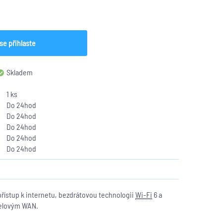
se přihlaste
Skladem
1 ks
Do 24hod
Do 24hod
Do 24hod
Do 24hod
Do 24hod
 přístup k internetu, bezdrátovou technologii
Wi-Fi
6 a
abelovým WAN.