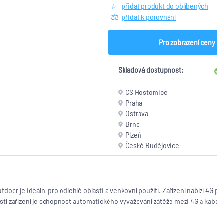
přidat produkt do oblíbených
přidat k porovnání
Pro zobrazení ceny 
Skladová dostupnost:
CS Hostomice
Praha
Ostrava
Brno
Plzeň
České Budějovice
or je ideální pro odlehlé oblasti a venkovní použití. Zařízení nabízí 4G
ostí zařízení je schopnost automatického vyvažování zátěže mezi 4G a k