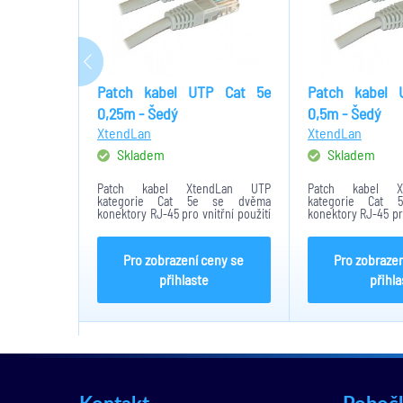
Patch kabel UTP Cat 5e
Patch kabel 
0,25m - Šedý
0,5m - Šedý
XtendLan
XtendLan
Skladem
Skladem
Patch kabel XtendLan UTP
Patch kabel X
kategorie Cat 5e se dvěma
kategorie Cat
konektory RJ-45 pro vnitřní použití
konektory RJ-45 pro
bez stínění. Délka kabelu je 0,25
bez stínění. Délk
metru. Barevné provedení - Šedé
metru. Barevné pr
Kabel vhodný pro propojení
Kabel vhodný p
Pro zobrazení ceny se
Pro zobrazen
síťových zařízení v...
síťových zařízení v..
přihlaste
přihla