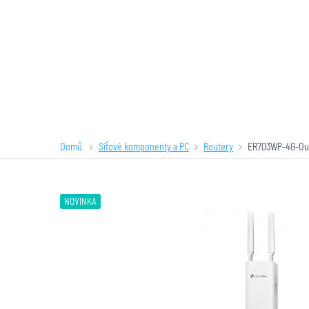
Domů
Síťové komponenty a PC
Routery
ER703WP-4G-Ou
NOVINKA