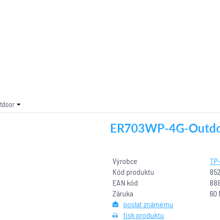
tdoor
ER703WP-4G-Outd
Výrobce
TP-
Kód produktu
85
EAN kód
88
Záruka
60 
poslat známému
tisk produktu