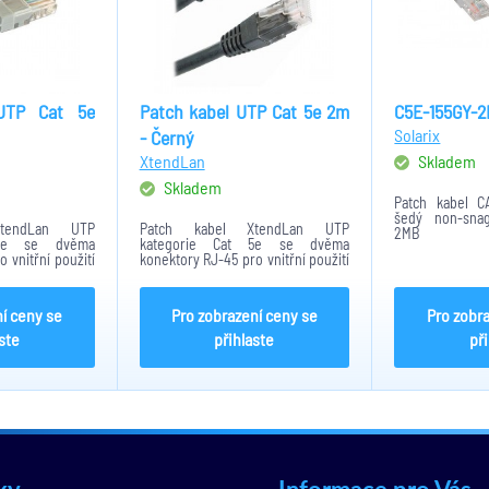
UTP Cat 5e
Patch kabel UTP Cat 5e 2m
C5E-155GY-
Solarix
- Černý
XtendLan
Skladem
Skladem
Patch kabel 
šedý non-snag
tendLan UTP
Patch kabel XtendLan UTP
2MB
 5e se dvěma
kategorie Cat 5e se dvěma
 vnitřní použití
konektory RJ-45 pro vnitřní použití
a kabelu je 0,5
bez stínění. Délka kabelu je 2
ovedení - Šedé
metry. Barevné provedení - Černé
ro propojení
Kabel vhodný pro propojení
í ceny se
Pro zobrazení ceny se
Pro zobr
.
síťových zařízení v...
ste
přihlaste
př