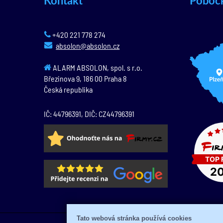
Kontakt
Poboč
+420 221 778 274
absolon@absolon.cz
ALARM ABSOLON, spol. s r.o.
Březinova 9,
186 00
Praha 8
Česká republika
IČ: 44796391, DIČ: CZ44796391
Tato webová stránka používá cookies