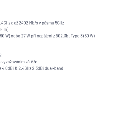
 2.4GHz a až 2402 Mb/s v pásmu 5GHz
E In)
(90 W) nebo 27 W při napájení z 802.3bt Type 3 (60 W)
S
 vyvažováním zátěže
z 4.0dBi & 2.4GHz 2.3dBi dual-band