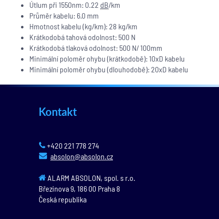
Útlum při 1550nm: 0.22
dB
/km
Průměr kabelu: 6.0 mm
Hmotnost kabelu (kg/km): 28 kg/km
Krátkodobá tahová odolnost: 500 N
Krátkodobá tlaková odolnost: 500 N/ 100mm
Minimální poloměr ohybu (krátkodobě): 10xD kabelu
Minimální poloměr ohybu (dlouhodobě): 20xD kabelu
Kontakt
+420 221 778 274
absolon@absolon.cz
ALARM ABSOLON, spol. s r.o.
Březinova 9,
186 00
Praha 8
Česká republika