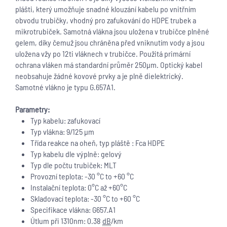
plášti, který umožňuje snadné klouzání kabelu po vnitřním
obvodu trubičky, vhodný pro zafukování do HDPE trubek a
mikrotrubiček. Samotná vlákna jsou uložena v trubičce plněné
gelem, díky čemuž jsou chráněna před vniknutím vody a jsou
uložena vžy po 12ti vláknech v trubičce. Použitá primární
ochrana vláken má standardní průměr 250
μm. Optick
ý kabel
neobsahuje žádné kovové prvky a je pln
ě dielektrický.
Samotné vlákno je typu G.657A1.
Parametry:
Typ kabelu: zafukovací
Typ vlákna: 9/125 µm
Třída reakce na oheň, typ pláště : Fca HDPE
Typ kabelu dle výplně: gelový
Typ dle počtu trubiček: MLT
Provozní teplota: -30 °C to +60 °C
Instalační teplota: 0°C až +60°C
Skladovací teplota: -30 °C to +60 °C
Specifikace vlákna: G657.A1
Útlum při 1310nm: 0.38
dB
/km