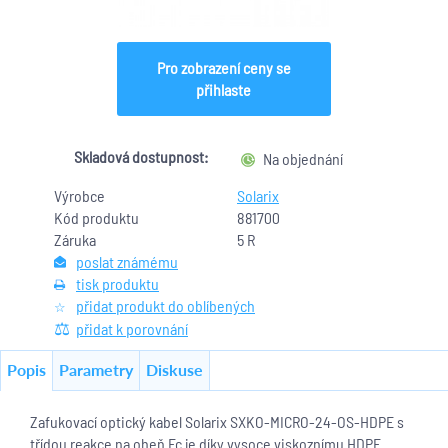
Pro zobrazení ceny se
přihlaste
Skladová dostupnost:
Na objednání
Výrobce
Solarix
Kód produktu
881700
Záruka
5 R
poslat známému
tisk produktu
přidat produkt do oblíbených
přidat k porovnání
Popis
Parametry
Diskuse
Zafukovací optický kabel Solarix SXKO-MICRO-24-OS-HDPE s
třídou reakce na oheň Fc je díky vysoce viskoznímu HDPE