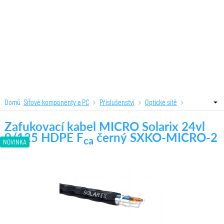
Domů
Síťové komponenty a PC
Příslušenství
Optické sítě
Zafukovací kabel MICRO Solarix 24vl 9/125 HDPE F
černý SXKO-MICRO-2
ca
Zafukovací kabel MICRO Solarix 24vl
9/125 HDPE F
černý SXKO-MICRO-2
ca
NOVINKA