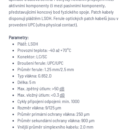
aktivními komponenty či mezi pasivními komponenty,
představujícími koncový bod fyzického spoje. Patch kabely
disponují pláštěm LSOH. Ferule optických patch kabelů jsou v
provedení UPC (ultra physical contact).
Parametry:
Plášť: LSOH
Provozní teplota: -40 až +70°C
Konektor: LC/SC
Broušení ferule: UPC/UPC
Průměr ferule: 1.25 mm/2.5 mm
Typ vlákna: G.652.D
Délka: 5 m
Max. zpětný útlum: >50
dB
Max. vložný útlum: <0.3
dB
Cykly připojení odpojení: min. 1000
Rozměr vlákna: 9/125 µm
Průměr primární ochrany vlákna: 250 µm
Průměr sekundární ochrany vlákna: 900 µm
Vnější průměr simplexního kabelu: 2.0 mm