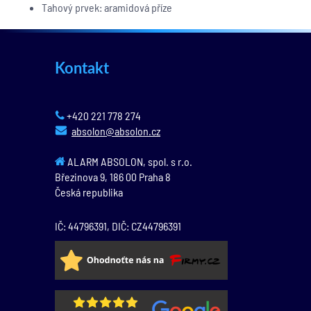
Tahový prvek: aramidová příze
Kontakt
+420 221 778 274
absolon@absolon.cz
ALARM ABSOLON, spol. s r.o.
Březinova 9,
186 00
Praha 8
Česká republika
IČ: 44796391, DIČ: CZ44796391