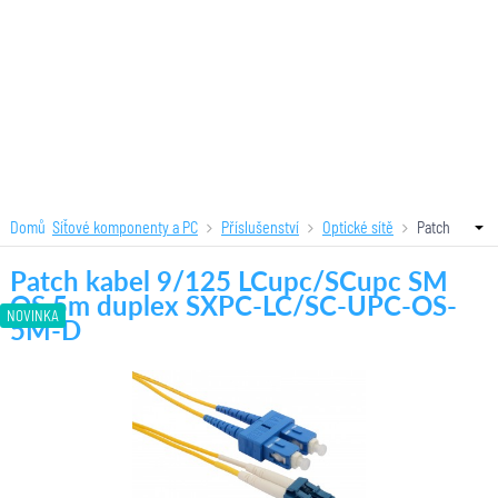
Domů
Síťové komponenty a PC
Příslušenství
Optické sítě
Patch
kabel 9/125 LCupc/SCupc SM OS 5m duplex SXPC-LC/SC-UPC-OS-5M-D
Patch kabel 9/125 LCupc/SCupc SM
OS 5m duplex SXPC-LC/SC-UPC-OS-
NOVINKA
5M-D