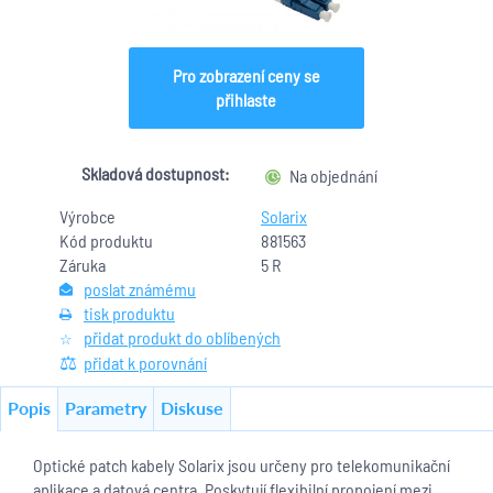
Pro zobrazení ceny se
přihlaste
Skladová dostupnost:
Na objednání
Výrobce
Solarix
Kód produktu
881563
Záruka
5 R
poslat známému
tisk produktu
přidat produkt do oblíbených
přidat k porovnání
Popis
Parametry
Diskuse
Optické patch kabely Solarix jsou určeny pro telekomunikační
aplikace a datová centra. Poskytují flexibilní propojení mezi