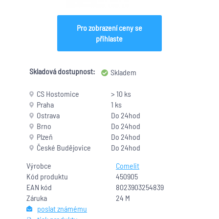
Pro zobrazení ceny se
přihlaste
Skladová dostupnost:
Skladem
CS Hostomice
> 10 ks
Praha
1 ks
Ostrava
Do 24hod
Brno
Do 24hod
Plzeň
Do 24hod
České Budějovice
Do 24hod
Výrobce
Comelit
Kód produktu
450905
EAN kód
8023903254839
Záruka
24 M
poslat známému