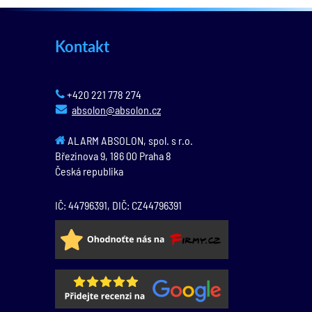
Kontakt
+420 221 778 274
absolon@absolon.cz
ALARM ABSOLON, spol. s r.o.
Březinova 9,
186 00
Praha 8
Česká republika
IČ: 44796391, DIČ: CZ44796391