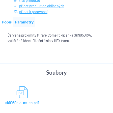
tisk produktu
přidat produkt do oblíbených
přidat k porovnání
Popis
Parametry
Červená proximity Mifare Comelit klíčenka SK9050R/A,
vytištěné identifikační číslo v HEX tvaru.
Soubory
sk9050r_a_ce_en.pdf