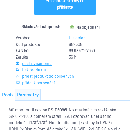
Pro zobrazení ceny se
přihlaste
Skladová dostupnost:
Na objednání
Výrobce
Hikvision
Kód produktu
882308
EAN kód
6931847167950
Záruka
36 M
poslat známému
tisk produktu
přidat produkt do oblíbených
přidat k porovnání
Popis
Parametry
86" monitor Hikvision DS-D6086UN s maximálním rozlišením
3840 x 2160 a poměrem stran 16:9. Pozorovací úhel u toho
modelu činí 178°/178°. Monitor disponuje vstupy 1x DVI, 2x
HDMI
, 1x DisplayPort, dále také 1x LAN, WiFi, 2xUSB 2.0 a audio