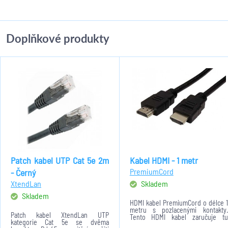
Doplňkové produkty
Patch kabel UTP Cat 5e 2m
Kabel HDMI - 1 metr
PremiumCord
- Černý
XtendLan
Skladem
Skladem
HDMI kabel PremiumCord o délce 1
metru s pozlacenými kontakty.
Patch kabel XtendLan UTP
Tento HDMI kabel zaručuje tu
kategorie Cat 5e se dvěma
nejlepší audiovizuální kvalitu pro