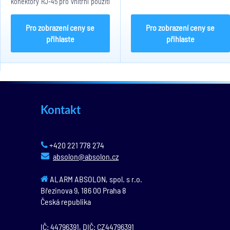
konektory RJ-45 pro vnitřní použití
monitory, televizory, projektory a
bez stínění. Délka kabelu je 2
další multimediální zařízení.
metry. Barevné provedení - Černé
Kabel vhodný pro propojení
Pro zobrazení ceny se
Pro zobrazení ceny se
síťových zařízení v...
přihlaste
přihlaste
Kontakt
+420 221 778 274
absolon@absolon.cz
ALARM ABSOLON, spol. s r.o.
Březinova 9,
186 00
Praha 8
Česká republika
IČ: 44796391, DIČ: CZ44796391