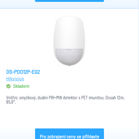
DS-PDD12P-EG2
Hikvision
Skladem
Vnitřní, smyčkový, duální PIR+MW detektor s PET imunitou. Dosah 12m,
85,9°.
Pro zobrazení ceny se přihlaste