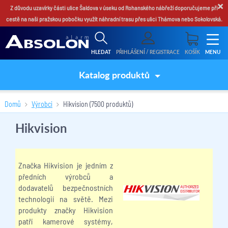
×
Z důvodu uzavírky části ulice Šaldova v úseku od Rohanského nábřeží doporučujeme při
cestě na naši pražskou pobočku využít náhradní trasu přes ulici Thámova nebo Sokolovská.
HLEDAT
PŘIHLÁŠENÍ / REGISTRACE
KOŠÍK
MENU
Katalog produktů
Domů
Výrobci
Hikvision
(7500 produktů)
Hikvision
Značka Hikvision je jedním z
předních výrobců a
dodavatelů bezpečnostních
technologií na světě. Mezi
produkty značky Hikvision
patří kamerové systémy,