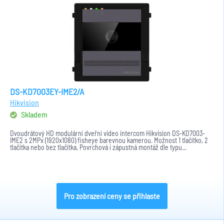
DS-KD7003EY-IME2/A
Hikvision
Skladem
Dvoudrátový HD modulární dveřní video intercom Hikvision DS-KD7003-
IME2 s 2MPx (1920x1080) fisheye barevnou kamerou. Možnost 1 tlačítko, 2
tlačítka nebo bez tlačítka. Povrchová i zápustná montáž dle typu...
Pro zobrazení ceny se přihlaste