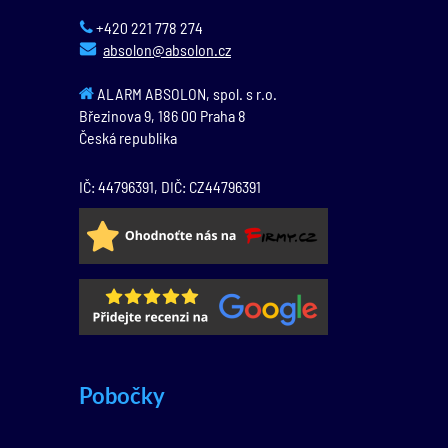
+420 221 778 274
absolon@absolon.cz
ALARM ABSOLON, spol. s r.o.
Březinova 9,
186 00
Praha 8
Česká republika
IČ: 44796391, DIČ: CZ44796391
Pobočky