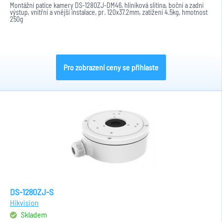
Montážní patice kamery DS-1280ZJ-DM46, hliníková slitina, boční a zadní
výstup, vnitřní a vnější instalace, pr. 120x37.2mm, zatížení 4.5kg, hmotnost
250g
Pro zobrazení ceny se přihlaste
DS-1280ZJ-S
Hikvision
Skladem