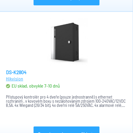
DS-K2804
Hikvision
EU sklad, obvykle 7-10 dnů
Přístupový kontrolér pro 4 dveře (pouze jednostranně) s ethernet
rozhraním , v kovovém boxu s nezálohovaným zdrojem 100-240VAC/12VDC
8,5A. 4x Wiegand (26/34 bit), 4x dveřní relé 5A/250VAC, 4x alarmové relé,...