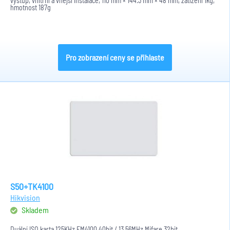
výstup, vnitřní a vnější instalace, 110 mm × 144.3 mm × 48 mm, zatížení 1kg,
hmotnost 187g
Pro zobrazení ceny se přihlaste
S50+TK4100
Hikvision
Skladem
Duální ISO karta 125KHz EM4100 40bit / 13,56MHz Mifare 32bit