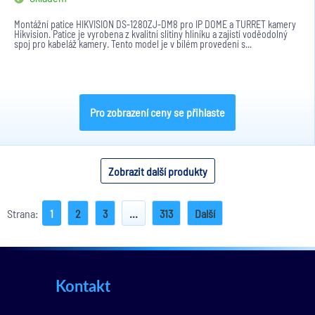
Montážní patice HIKVISION DS-1280ZJ-DM8 pro IP DOME a TURRET kamery
Hikvision. Patice je vyrobena z kvalitní slitiny hliníku a zajistí voděodolný
spoj pro kabeláž kamery. Tento model je v bílém provedení s...
Pro zobrazení ceny se přihlaste
Zobrazit další produkty
Strana:
1
2
3
...
313
Další
Kontakt