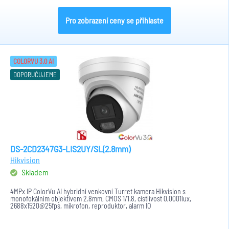
Pro zobrazení ceny se přihlaste
COLORVU 3.0 AI
DOPORUČUJEME
DS-2CD2347G3-LIS2UY/SL(2.8mm)
Hikvision
Skladem
4MPx IP ColorVu AI hybridní venkovní Turret kamera Hikvision s
monofokálním objektivem 2.8mm, CMOS 1/1.8, cistlivost 0,0001lux,
2688x1520@25fps, mikrofon, reproduktor, alarm IO
H.265+/H.265/H.264+/H.264,...