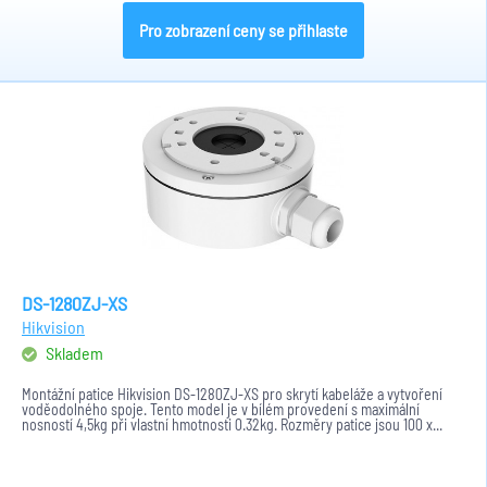
Pro zobrazení ceny se přihlaste
DS-1280ZJ-XS
Hikvision
Skladem
Montážní patice Hikvision DS-1280ZJ-XS pro skrytí kabeláže a vytvoření
voděodolného spoje. Tento model je v bílém provedení s maximální
nosností 4,5kg při vlastní hmotnosti 0.32kg. Rozměry patice jsou 100 x...