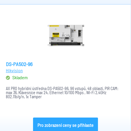
DS-PA502-96
Hikvision
Skladem
AX PRO hybridní ústředna DS-PA502-96, 96 vstupů, 48 oblastí, PIR CAM:
max 36, Klávesnice max 24, Ethernet 10/100 Mbps , Wi-Fi 2,4GHz
802.11b/g/n, 1x Tamper
Pro zobrazení ceny se přihlaste