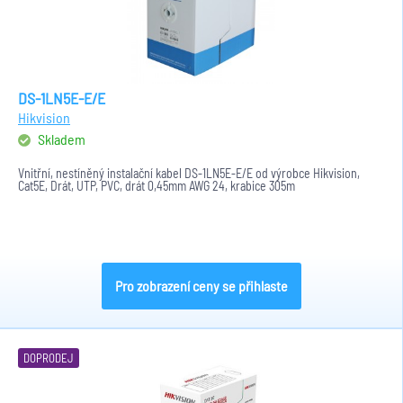
DS-1LN5E-E/E
Hikvision
Skladem
Vnitřní, nestíněný instalační kabel DS-1LN5E-E/E od výrobce Hikvision,
Cat5E, Drát, UTP, PVC, drát 0,45mm AWG 24, krabice 305m
Pro zobrazení ceny se přihlaste
DOPRODEJ