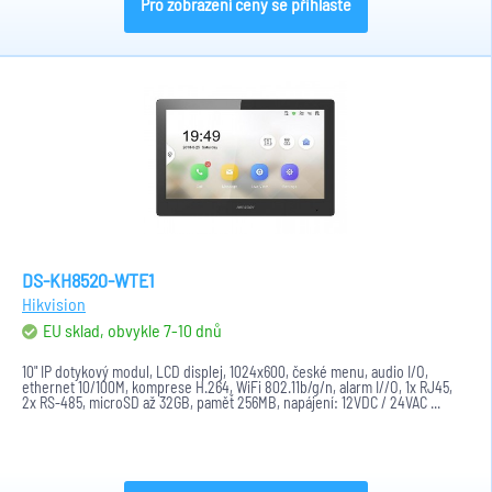
Pro zobrazení ceny se přihlaste
DS-KH8520-WTE1
Hikvision
EU sklad, obvykle 7-10 dnů
10" IP dotykový modul, LCD displej, 1024x600, české menu, audio I/O,
ethernet 10/100M, komprese H.264, WiFi 802.11b/g/n, alarm I//O, 1x RJ45,
2x RS-485, microSD až 32GB, paměť 256MB, napájení: 12VDC / 24VAC ...