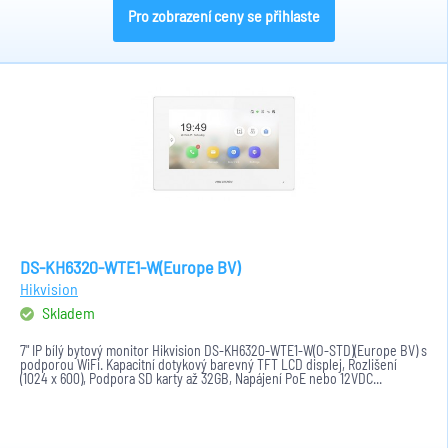
Pro zobrazení ceny se přihlaste
DS-KH6320-WTE1-W(Europe BV)
Hikvision
Skladem
7" IP bílý bytový monitor Hikvision DS-KH6320-WTE1-W(O-STD)(Europe BV) s
podporou WiFi. Kapacitní dotykový barevný TFT LCD displej, Rozlišení
(1024 x 600), Podpora SD karty až 32GB, Napájení PoE nebo 12VDC...