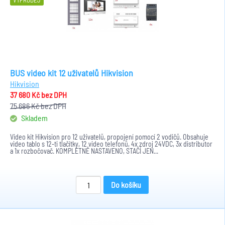
VÝPRODEJ
BUS video kit 12 uživatelů Hikvision
Hikvision
37 680 Kč
bez DPH
75 686 Kč
bez DPH
Skladem
Video kit Hikvision pro 12 uživatelů, propojení pomocí 2 vodičů. Obsahuje
video tablo s 12-ti tlačítky, 12 video telefonů, 4x zdroj 24VDC, 3x distributor
a 1x rozbočovač. KOMPLETNĚ NASTAVENO, STAČÍ JEN...
Do košíku