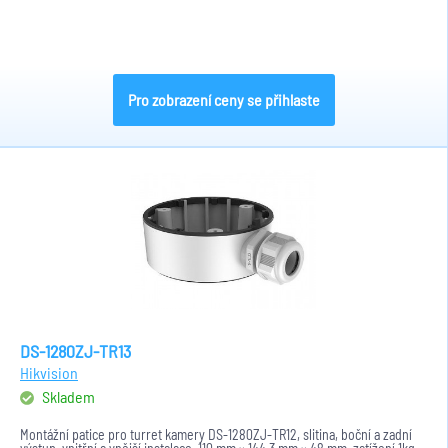
Pro zobrazení ceny se přihlaste
DS-1280ZJ-TR13
Hikvision
Skladem
Montážní patice pro turret kamery DS-1280ZJ-TR12, slitina, boční a zadní