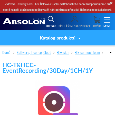
×
Z důvodu uzavírky části ulice Šaldova v úseku od Rohanského nábřeží doporučujeme při
cestě na naši pražskou pobočku využít náhradní trasu přes ulici Thámova nebo Sokolovská.
HLEDAT
PŘIHLÁŠENÍ / REGISTRACE
KOŠÍK
MENU
Katalog produktů
Domů
Software, Licence, Cloud
Hikvision
Hik-connect Team
HC-T&HCC-EventRecording/30Day/1CH/1Y
HC-T&HCC-
EventRecording/30Day/1CH/1Y