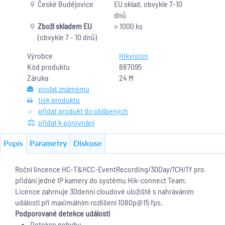
České Budějovice
EU sklad, obvykle 7-10
dnů
Zboží skladem EU
> 1000 ks
(obvykle 7 - 10 dnů)
Výrobce
Hikvision
Kód produktu
887095
Záruka
24 M
poslat známému
tisk produktu
přidat produkt do oblíbených
přidat k porovnání
Popis
Parametry
Diskuse
Roční lincence HC-T&HCC-EventRecording/30Day/1CH/1Y pro
přidání jedné IP kamery do systému Hik-connect Team.
Licence zahrnuje 30denní cloudové uložiště s nahráváním
událostí při maximálním rozlišení 1080p@15 fps.
Podporované detekce událostí
Detekce pohybu