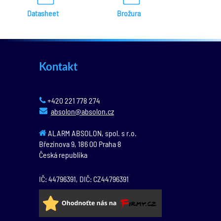
Datasheet
Brožura
Kontakt
+420 221 778 274
absolon@absolon.cz
ALARM ABSOLON, spol. s r.o.
Březinova 9,
186 00
Praha 8
Česká republika
IČ: 44796391, DIČ: CZ44796391