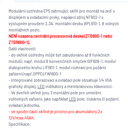
Modulární ústředna EPS zahrnující: skříň pro montáž na zeď s
displejem a ovládacími prvky, napájecí zdroj NT602-1 s
výstupním proudem 2,3A, montážní desku BPL610-1, 8 volných
montážních pozic.
NENÍ osazena centrální procesorová deska (ZTB600-1 nebo
ZTBR600-1).
Další vlastnosti:
- do skříně ústředny může být zabudováno až 8 funkčních
modulů: např. modul 8 konvenčních smyček GIF608-1, modul
dialogového kruhu LIF601-1, modul rozhraní pro požární
zařízení (např.OPPO) FWI600-1
- Integrované zobrazovací a ovládací pole obsahuje 1/4 VGA
grafický displej,
LED
indikátory a membránovou klávesnici.
- Ve dveřích skříně jsou 3 montážní pole pro umístění
volitelných zařízení, jako například
LED
pole, tiskárna či požární
ovládací jednotka.
- ve spodní části skříně je prostor pro akumulátory 2x
12V/max.
45
Ah.
Specifikace: