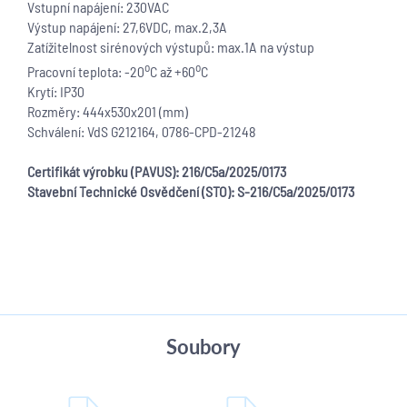
Vstupní napájení: 230VAC
Výstup napájení: 27,6VDC, max.2,3A
Zatížitelnost sirénových výstupů: max.1A na výstup
o
o
Pracovní teplota: -20
C až +60
C
Krytí: IP30
Rozměry: 444x530x
201
(mm)
Schválení: VdS G212164, 0786-CPD-21248
Certifikát výrobku (PAVUS):
216/C5a/202
5
/0
173
Stavební Technické Osv
ědčení (STO): S-216/C5a/2025/0173
Soubory