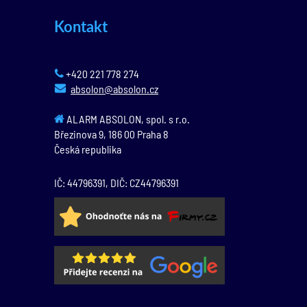
Kontakt
+420 221 778 274
absolon@absolon.cz
ALARM ABSOLON, spol. s r.o.
Březinova 9,
186 00
Praha 8
Česká republika
IČ: 44796391, DIČ: CZ44796391