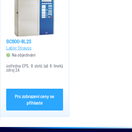
BC600-8L2S
Labor Strauss
Na objednání
ústředna EPS, 8 slotů (až 8 linek),
zdroj 2A
Pro zobrazení ceny se
přihlaste