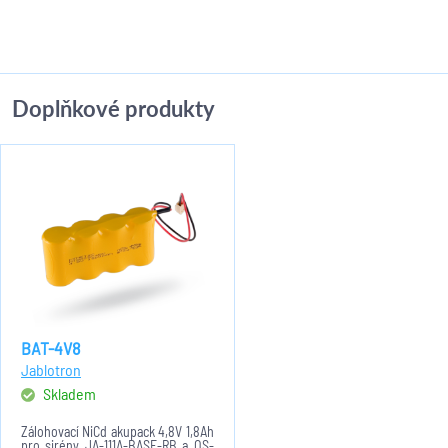
Doplňkové produkty
BAT-4V8
Jablotron
Skladem
Zálohovací NiCd akupack 4,8V 1,8Ah
pro sirény JA-111A-BASE-RB a OS-