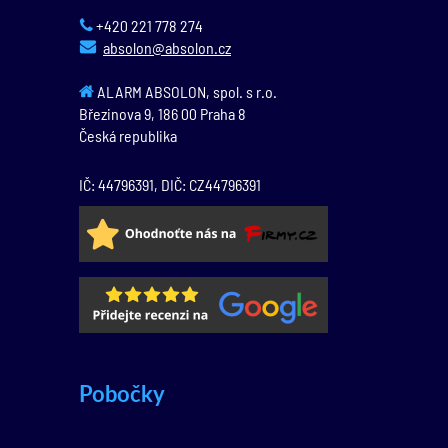
+420 221 778 274
absolon@absolon.cz
ALARM ABSOLON, spol. s r.o.
Březinova 9,
186 00
Praha 8
Česká republika
IČ: 44796391, DIČ: CZ44796391
Pobočky