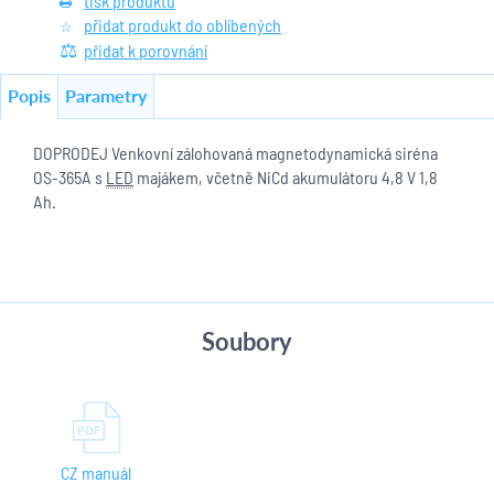
tisk produktu
přidat produkt do oblíbených
přidat k porovnání
Popis
Parametry
DOPRODEJ Venkovní zálohovaná magnetodynamická siréna
OS-365A s
LED
majákem, včetně NiCd akumulátoru 4,8 V 1,8
Ah.
Soubory
CZ manuál