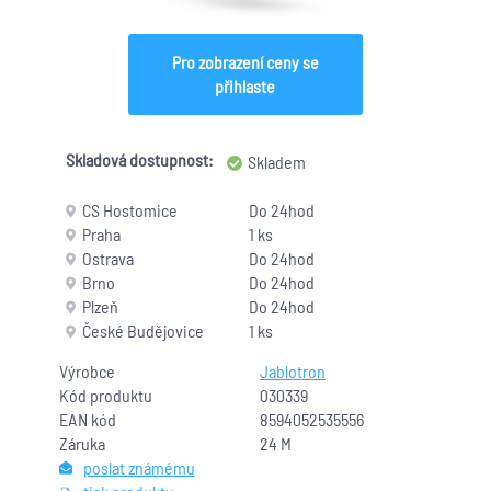
Pro zobrazení ceny se
přihlaste
Skladová dostupnost:
Skladem
CS Hostomice
Do 24hod
Praha
1 ks
Ostrava
Do 24hod
Brno
Do 24hod
Plzeň
Do 24hod
České Budějovice
1 ks
Výrobce
Jablotron
Kód produktu
030339
EAN kód
8594052535556
Záruka
24 M
poslat známému