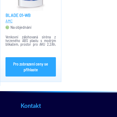
BLADE 01-WB
AMC
Na objednání
Venkovní zálohovaná siréna z
tvrzeného ABS plastu s modrým
blikačem, prostor pro AKU 2,2Ah,
zvukový výkon 105dB/m.
Pro zobrazení ceny se
přihlaste
Kontakt