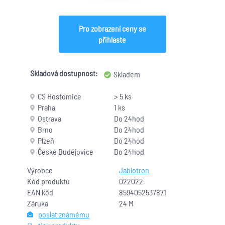
Pro zobrazení ceny se
přihlaste
Skladová dostupnost:
Skladem
CS Hostomice
> 5 ks
Praha
1 ks
Ostrava
Do 24hod
Brno
Do 24hod
Plzeň
Do 24hod
České Budějovice
Do 24hod
Výrobce
Jablotron
Kód produktu
022022
EAN kód
8594052537871
Záruka
24 M
poslat známému