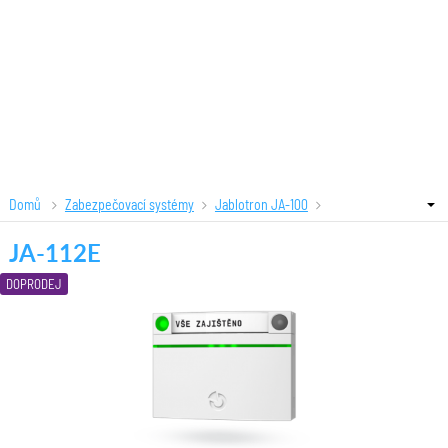
Domů
Zabezpečovací systémy
Jablotron JA-100
Klávesnice a čtečky
JA-112E
JA-112E
DOPRODEJ