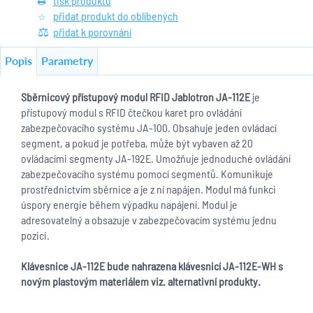
tisk produktu
přidat produkt do oblíbených
přidat k porovnání
Popis
Parametry
Sb
ěrnicový přístupový modul RFID Jablotron JA-112E
je
přístupový modul s RFID čtečkou karet pro ovládání
zabezpečovacího systému JA-100. Obsahuje jeden ovládací
segment, a pokud je potřeba, může být vybaven až 20
ovládacími segmenty JA-192E. Umožňuje jednoduché ovládání
zabezpečovacího systému pomocí segmentů. Komunikuje
prostřednictvím sběrnice a je z ní napájen. Modul má funkci
úspory energie během výpadku napájení. Modul je
adresovatelný a obsazuje v zabezpečovacím systému jednu
pozici.
Klávesnice JA-11
2
E bude nahrazena klávesnicí JA-11
2
E-WH s
novým plastovým materiálem viz. alternativní produkty.