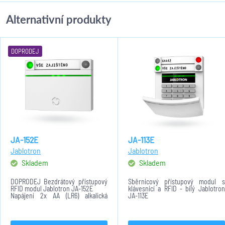
Alternativní produkty
DOPRODEJ
JA-152E
JA-113E
Jablotron
Jablotron
Skladem
Skladem
DOPRODEJ Bezdrátový přístupový
Sběrnicový přístupový modul s
RFID modul Jablotron JA-152E
klávesnicí a RFID - bílý Jablotron
Napájení 2x AA (LR6) alkalická
JA-113E
baterie 1,5V. Baterie není součástí
balení!