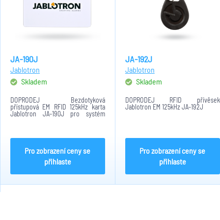
JA-190J
JA-192J
Jablotron
Jablotron
Skladem
Skladem
DOPRODEJ Bezdotyková
DOPRODEJ RFID přívěsek
přístupová EM RFID 125kHz karta
Jablotron EM 125kHz JA-192J
Jablotron JA-190J pro systém
JA100. Speciální protokol
Jablotron.
Pro zobrazení ceny se
Pro zobrazení ceny se
přihlaste
přihlaste