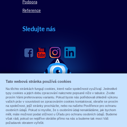
Podpora
Reference
Sledujte nás
Tato webová stránka používá cookies
Na těchto stránkách fungují cookies, které naše společnosti využívají. Jednotlivé
typy cookies a jejich dobu zpracování naleznete popsané níže v tabulce. Zvolte
prosím Vámi preferovanou variantu. Pokud byste nás potřebovali ohledně výkonu
vašich práv v souvislosti se zpracováním cookies kontaktovat, obraťte se prosím
na společnost, jejíž stránky procházíte, nebo na našeho Pověřence pro ochranu
osobních údajů. Pokud si myslíte, že s osobními údaji nenakládáme, jak bychom
měli, máte možnost podat stížnost u Úřadu pro ochranu osobních údajů. Budeme
© 1989 - 2026 ALARM ABSOLON, spol. s.r.o.
však rádi, pokud se nejdříve obrátíte přímo na nás a budeme tak moct Váš
Sun-shop
-
tvorba eshopů
požadavek obratem vyřešit.