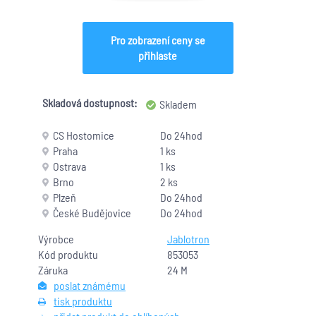
Pro zobrazení ceny se
přihlaste
Skladová dostupnost:
Skladem
CS Hostomice
Do 24hod
Praha
1 ks
Ostrava
1 ks
Brno
2 ks
Plzeň
Do 24hod
České Budějovice
Do 24hod
Výrobce
Jablotron
Kód produktu
853053
Záruka
24 M
poslat známému
tisk produktu