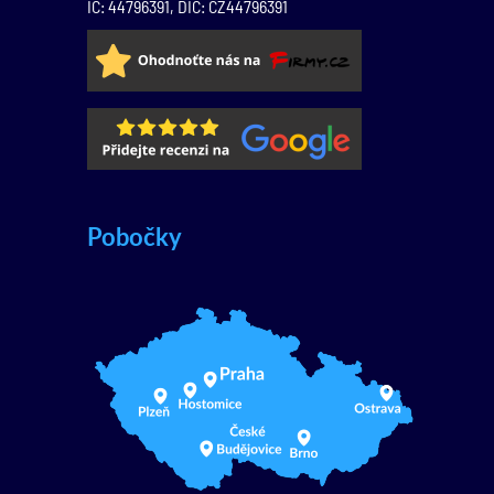
IČ: 44796391, DIČ: CZ44796391
Pobočky