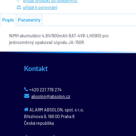
přidat produkt do oblíbených
přidat k porovnání
Popis
Parametry
NiMH akumulátor 4,8V/900mAh BAT-4V8-LH0900 pro
jednosměrný opakovač signálu JA-150R
Kontakt
+420 221 778 274
absolon@absolon.cz
ALARM ABSOLON, spol. s r.o.
Březinova 9,
186 00
Praha 8
Česká republika