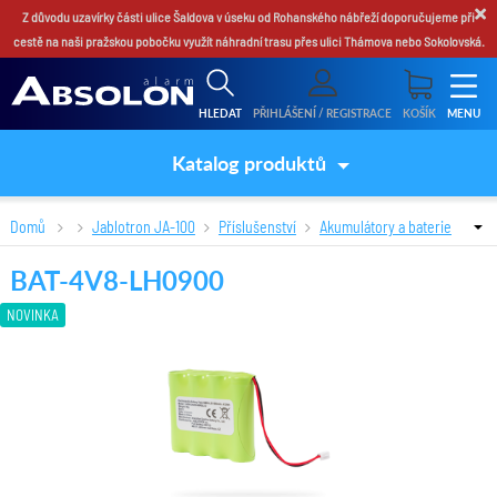
×
Z důvodu uzavírky části ulice Šaldova v úseku od Rohanského nábřeží doporučujeme při
cestě na naši pražskou pobočku využít náhradní trasu přes ulici Thámova nebo Sokolovská.
HLEDAT
PŘIHLÁŠENÍ / REGISTRACE
KOŠÍK
MENU
Katalog produktů
Domů
Jablotron JA-100
Příslušenství
Akumulátory a baterie
BAT-4V8-LH0900
BAT-4V8-LH0900
NOVINKA