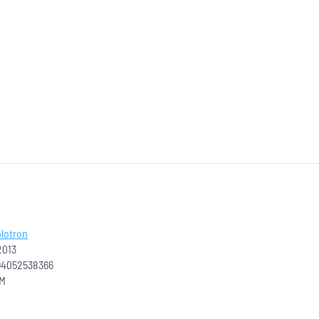
lotron
2013
94052538366
 M