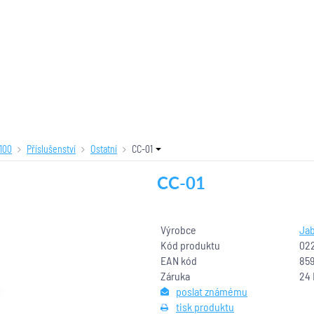
100
Příslušenství
Ostatní
CC-01
CC-01
Výrobce
Jab
Kód produktu
02
EAN kód
85
Záruka
24
poslat známému
tisk produktu