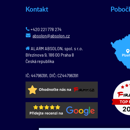
Kontakt
Poboč
+420 221 778 274
absolon@absolon.cz
ALARM ABSOLON, spol. s r.o.
Březinova 9,
186 00
Praha 8
Česká republika
IČ: 44796391, DIČ: CZ44796391