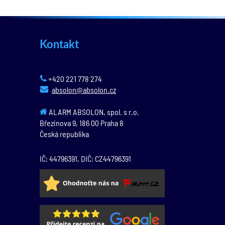
Kontakt
+420 221 778 274
absolon@absolon.cz
ALARM ABSOLON, spol. s r.o.
Březinova 9,
186 00
Praha 8
Česká republika
IČ: 44796391, DIČ: CZ44796391