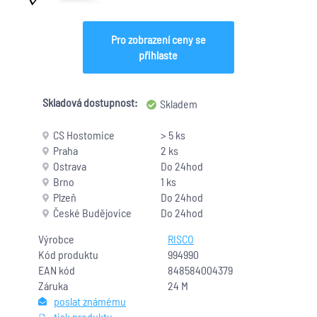
Pro zobrazení ceny se
přihlaste
Skladová dostupnost:
Skladem
CS Hostomice
> 5 ks
Praha
2 ks
Ostrava
Do 24hod
Brno
1 ks
Plzeň
Do 24hod
České Budějovice
Do 24hod
Výrobce
RISCO
Kód produktu
994990
EAN kód
848584004379
Záruka
24 M
poslat známému
tisk produktu