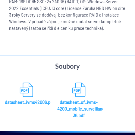
RAM: 16G DDR5 SSD: 2x 240GB (RAID 1) OS: Windows Server
2022 Essentials (1CPU,10 core) License Záruka NBD HW on site
3 roky Servery se dodávají bez konfigurace RAID a instalace
Windows. V případě zájmu je možné dodat server kompletně
nastavený (sazba se řídí dle ceníku práce technika).
Soubory
datasheet_ivms42006.pdf
datasheet_of_ivms-
4200_mobile_surveillance-
36.pdf