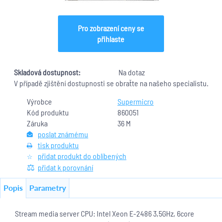
Pro zobrazení ceny se
přihlaste
Skladová dostupnost:
Na dotaz
V případě zjištění dostupnosti se obraťte na našeho specialistu.
Výrobce
Supermicro
Kód produktu
860051
Záruka
36 M
poslat známému
tisk produktu
přidat produkt do oblíbených
přidat k porovnání
Popis
Parametry
Stream media server CPU: Intel Xeon E-2486 3,5GHz, 6core