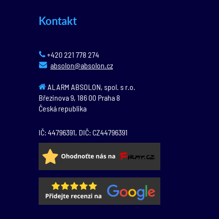
Kontakt
+420 221 778 274
absolon@absolon.cz
ALARM ABSOLON, spol. s r.o.
Březinova 9,
186 00
Praha 8
Česká republika
IČ: 44796391, DIČ: CZ44796391