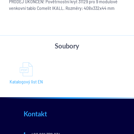
PRODEJ UKONČEN! Povětrnostní kryt 31129 pro 9 modulové
venkovní tablo Comelit IKALL. Rozměry: 408x332x44 mm
Soubory
Katalogový list EN
Kontakt