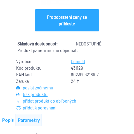
Pro zobrazení ceny se
přihlaste
Skladová dostupnost:
NEDOSTUPNÉ
Produkt již není možné objednat.
Výrobce
Comelit
Kód produktu
431129
EAN kód
8023903218107
Záruka
24 M
poslat známému
tisk produktu
přidat produkt do oblíbených
přidat k porovnání
Popis
Parametry