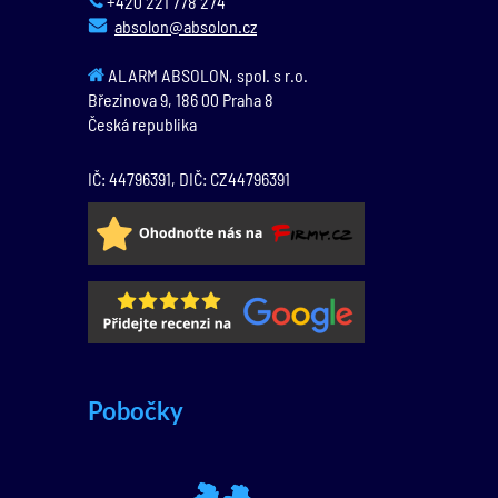
+420 221 778 274
absolon@absolon.cz
ALARM ABSOLON, spol. s r.o.
Březinova 9,
186 00
Praha 8
Česká republika
IČ: 44796391, DIČ: CZ44796391
Pobočky