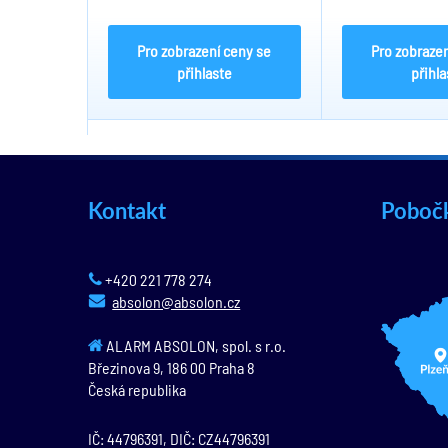
SCP/OLP, LED indikace, účinnost
indikace, účinn
83%, plug DC5.5/2.1, umělohmotná
DC5.5/2.1, uměl
skříň...
vybavená...
Pro zobrazení ceny se
Pro zobrazen
přihlaste
přihla
Kontakt
Poboč
+420 221 778 274
absolon@absolon.cz
ALARM ABSOLON, spol. s r.o.
Březinova 9,
186 00
Praha 8
Česká republika
IČ: 44796391, DIČ: CZ44796391