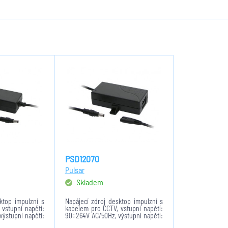
PSD12070
Pulsar
Skladem
ktop impulzní s
Napájecí zdroj desktop impulzní s
vstupní napětí:
kabelem pro CCTV, vstupní napětí:
ýstupní napětí:
90÷264V AC/50Hz, výstupní napětí:
a SCP/OLP, LED
7A/12VDC, ochrana SCP/OLP, LED