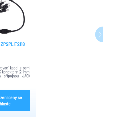
ZPSPLIT2118
čovací kabel s osmi
K konektory (2,1mm)
 přípojnou JACK
azení ceny se
ihlaste