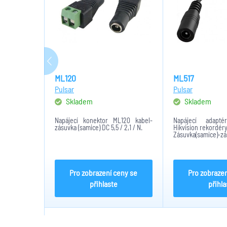
ML120
ML517
Pulsar
Pulsar
Skladem
Skladem
Napájecí konektor ML120 kabel-
Napájecí adapt
zásuvka (samice) DC 5,5 / 2,1 / N.
Hikvision rekordéry
Zásuvka(samice)-zá
Standardní zásuvka 2
Maximální napětí 
proud 4A. Délka 10
Pro zobrazení ceny se
Pro zobrazen
přihlaste
přihla