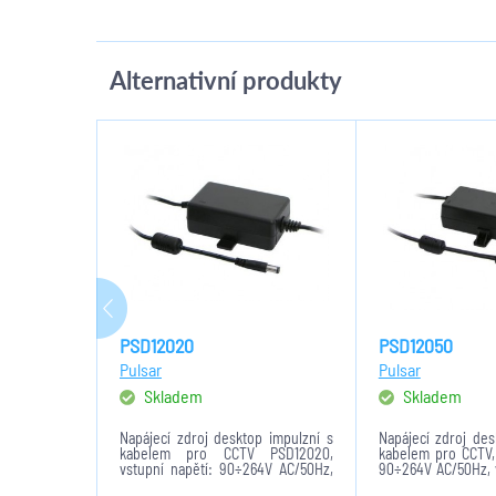
Alternativní produkty
PSD12020
PSD12050
Pulsar
Pulsar
Skladem
Skladem
Napájecí zdroj desktop impulzní s
Napájecí zdroj des
kabelem pro CCTV PSD12020,
kabelem pro CCTV, 
vstupní napětí: 90÷264V AC/50Hz,
90÷264V AC/50Hz, v
výstupní napětí: 2A/12VDC, ochrana
5A/12VDC, ochran