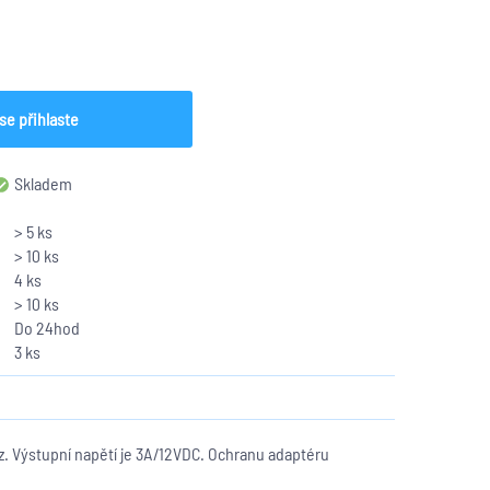
se přihlaste
Skladem
> 5 ks
> 10 ks
4 ks
> 10 ks
Do 24hod
3 ks
. Výstupní napětí je 3A/12VDC. Ochranu adaptéru