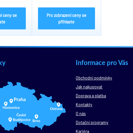
ost 87%, plug
indikace, účinnost 87%, plug
ohmotná skříň
DC5.5/2.1, umělohmotná skříň
vybavená...
í ceny se
Pro zobrazení ceny se
ste
přihlaste
ky
Informace pro Vás
Obchodní podmínky
Jak nakupovat
Doprava a platba
Kontakty
O nás
Dotační programy
Kariéra