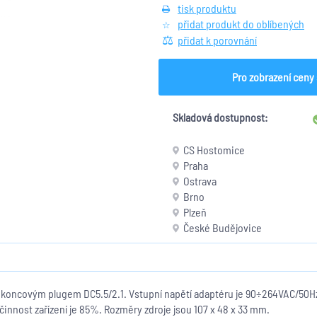
tisk produktu
přidat produkt do oblíbených
přidat k porovnání
Pro zobrazení ceny 
Skladová dostupnost:
CS Hostomice
Praha
Ostrava
Brno
Plzeň
České Budějovice
s koncovým plugem DC5.5/2.1. Vstupní napětí adaptéru je 90÷264VAC/50Hz
činnost zařízení je 85%. Rozměry zdroje jsou 107 x 48 x 33 mm.