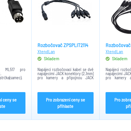
Rozbočovač ZPSPLIT2114
Rozbočovač 
XtendLan
XtendLan
Skladem
Skladem
ér ML517 pro
Napájecí rozbočovací kabel se dvě
Napájecí rozbo
.
napájecími JACK konektory (2,1mm)
napájecími JAC
strčka(samec).
pro kamery a přípojnou JACK
pro kamery a
,1/ 5,5 .
samice.
samice
30V, maximální
cm.
í ceny se
Pro zobrazení ceny se
Pro zobr
ste
přihlaste
př