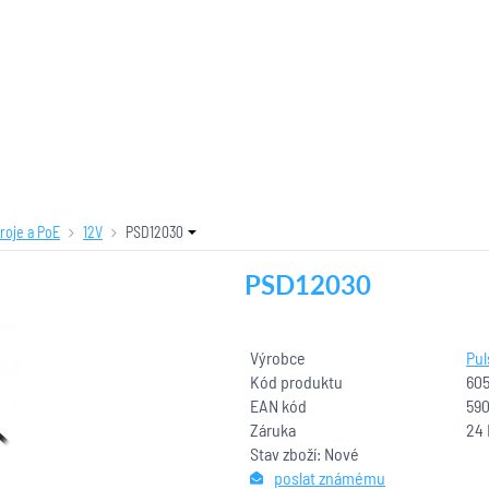
roje a PoE
12V
PSD12030
PSD12030
Výrobce
Pul
Kód produktu
60
EAN kód
59
Záruka
24
Stav zboží: Nové
poslat známému