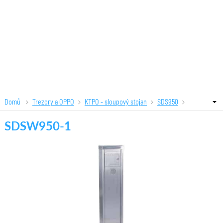
Domů
Trezory a OPPO
KTPO - sloupový stojan
SDS950
SDSW950-1
SDSW950-1