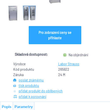
Pro zobrazení ceny se
přihlaste
Skladová dostupnost:
Na objednání
Výrobce
Labor Strauss
Kód produktu
265922
Záruka
24 M
poslat známému
tisk produktu
přidat produkt do oblíbených
přidat k porovnání
Popis
Parametry