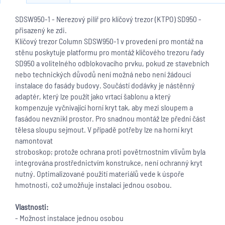
SDSW950-1 - Nerezový pilíř pro klíčový trezor (KTPO) SD950 -
přisazený ke zdi.
Klíčový trezor Column SDSW950-1 v provedení pro montáž na
stěnu poskytuje platformu pro montáž klíčového trezoru řady
SD950 a volitelného odblokovacího prvku, pokud ze stavebních
nebo technických důvodů není možná nebo není žádoucí
instalace do fasády budovy. Součástí dodávky je nástěnný
adaptér, který lze použít jako vrtací šablonu a který
kompenzuje vyčnívající horní kryt tak, aby mezi sloupem a
fasádou nevznikl prostor. Pro snadnou montáž lze přední část
tělesa sloupu sejmout. V případě potřeby lze na horní kryt
namontovat
stroboskop; protože ochrana proti povětrnostním vlivům byla
integrována prostřednictvím konstrukce, není ochranný kryt
nutný. Optimalizované použití materiálů vede k úspoře
hmotnosti, což umožňuje instalaci jednou osobou.
Vlastnosti:
- Možnost instalace jednou osobou