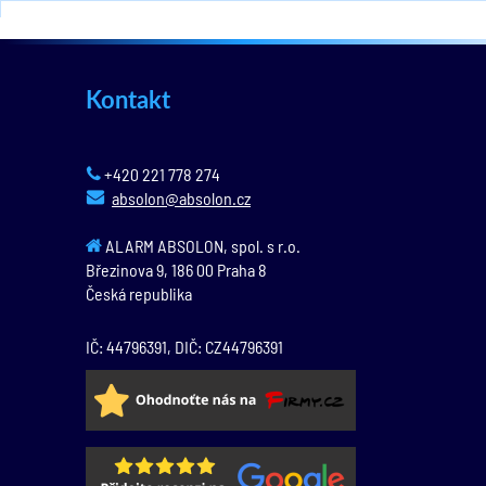
Kontakt
+420 221 778 274
absolon@absolon.cz
ALARM ABSOLON, spol. s r.o.
Březinova 9,
186 00
Praha 8
Česká republika
IČ: 44796391, DIČ: CZ44796391