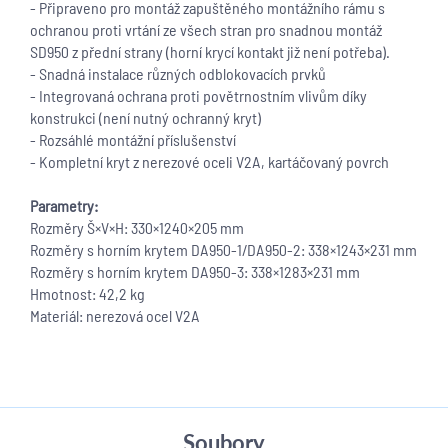
- Připraveno pro montáž zapuštěného montážního rámu s
ochranou proti vrtání ze všech stran pro snadnou montáž
SD950 z přední strany (horní krycí kontakt již není potřeba).
- Snadná instalace různých odblokovacích prvků
- Integrovaná ochrana proti povětrnostním vlivům díky
konstrukci (není nutný ochranný kryt)
- Rozsáhlé montážní příslušenství
- Kompletní kryt z nerezové oceli V2A, kartáčovaný povrch
Parametry:
Rozměry Š×V×H: 330×1240×205 mm
Rozměry s horním krytem DA950-1/DA950-2: 338×1243×231 mm
Rozměry s horním krytem DA950-3: 338×1283×231 mm
Hmotnost: 42,2 kg
Materiál: nerezová ocel V2A
Soubory