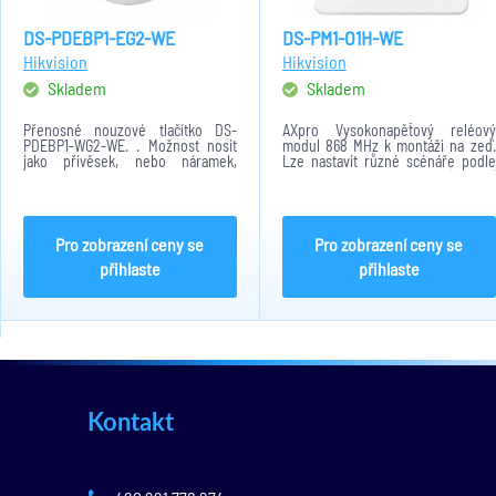
DS-PDEBP1-EG2-WE
DS-PM1-O1H-WE
Hikvision
Hikvision
Skladem
Skladem
Přenosné nouzové tlačítko DS-
AXpro Vysokonapěťový reléový
PDEBP1-WG2-WE. . Možnost nosit
modul 868 MHz k montáži na zeď.
jako přívěsek, nebo náramek,
Lze nastavit různé scénáře podle
Tlačítko obsahuje: Tri-X, AES-128,
událostí. 1x releový výstup (NO/NC)
RF vzdálenost – 1000m, IP ochrana:
s napětím 100-240V, 1x seriový port
IP54. Napájení pomocí baterie:
určen k ladění, LED display
CR2032 x 1....
zobrazující...
Pro zobrazení ceny se
Pro zobrazení ceny se
přihlaste
přihlaste
Kontakt