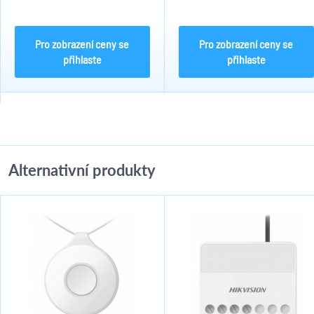
64 bezdrátových vstupů, Až 32
TCP/IP, GPRS, AES-128, Tri-X. 64
připojitelných bezdrátových
bezdrátových vstupů, Až 32
klíčenek, 2 opakovače, 4 sirén, 8
připojitelných bezdrátových
čteček a...
klíčenek, 2...
Pro zobrazení ceny se
Pro zobrazení ceny se
přihlaste
přihlaste
Alternativní produkty