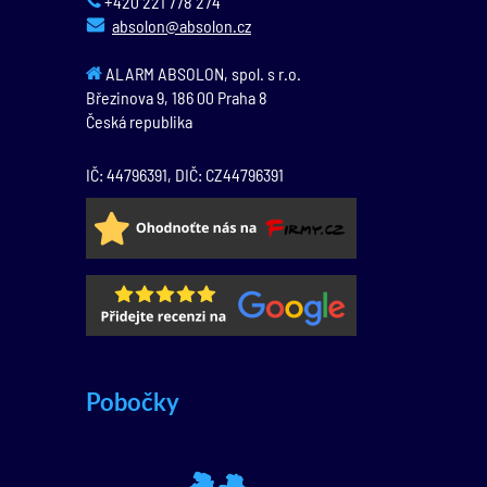
+420 221 778 274
absolon@absolon.cz
ALARM ABSOLON, spol. s r.o.
Březinova 9,
186 00
Praha 8
Česká republika
IČ: 44796391, DIČ: CZ44796391
Pobočky