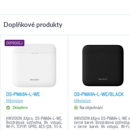
Doplňkové produkty
DOPRODEJ
DS-PWA64-L-WE
DS-PWA64-L-WE/BLACK
Hikvision
Hikvision
Skladem
Na objednání
HIKVISION AXpro, DS-PWA64-L-WE,
HIKVISION AXpro DS-PWA64-L-WE v
Bezdrátová ústředna, 64 vstupů,
černé barvě, Bezdrátová ústředna,
Wi-Fi, TCP/IP, GPRS, AES-128, Tri-X.
v černé barvě, 64 vstupů, Wi-Fi,