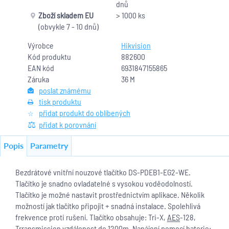
dnů
Zboží skladem EU
> 1000 ks
(obvykle 7 - 10 dnů)
Výrobce
Hikvision
Kód produktu
882600
EAN kód
6931847155865
Záruka
36 M
poslat známému
tisk produktu
přidat produkt do oblíbených
přidat k porovnání
Popis
Parametry
Bezdrátové vnitřní nouzové tlačítko DS-PDEB1-EG2-WE.
Tlačítko je snadno ovladatelné s vysokou voděodolností.
Tlačítko je možné nastavit prostřednictvím aplikace. Několik
možností jak tlačítko připojit + snadná instalace. Spolehlivá
frekvence proti rušení. Tlačítko obsahuje: Tri-X,
AES
-128,
Trransmission vzdálenost do 1200m. Napájení pomocí baterie: