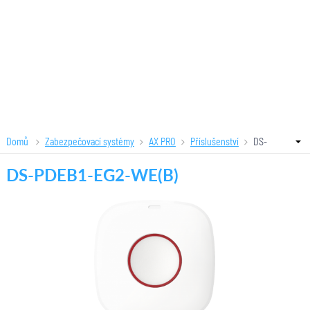
Domů
Zabezpečovací systémy
AX PRO
Příslušenství
DS-
PDEB1-EG2-WE(B)
DS-PDEB1-EG2-WE(B)