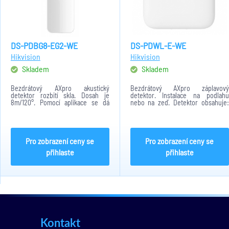
DS-PDBG8-EG2-WE
DS-PDWL-E-WE
Hikvision
Hikvision
Skladem
Skladem
Bezdrátový AXpro akustický
Bezdrátový AXpro záplavový
detektor rozbití skla. Dosah je
detektor. Instalace na podlahu
8m/120°. Pomocí aplikace se dá
nebo na zeď. Detektor obsahuje:
detektor konfigurovat na dálku.
AES-128, Tri-X. Dosah signálu v
Detektor obsahuje: AES-128, Tri-X.
otevřeném prostoru do 1200m.
Napájení pomocí baterie CR123A x
Napájení pomocí baterie CR2450.
2. Provozní...
Provozní teplota: -10°C...
Pro zobrazení ceny se
Pro zobrazení ceny se
přihlaste
přihlaste
Kontakt