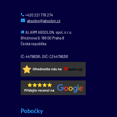
+420 221 778 274
absolon@absolon.cz
ALARM ABSOLON, spol. s r.o.
Březinova 9,
186 00
Praha 8
Česká republika
IČ: 44796391, DIČ: CZ44796391
Pobočky