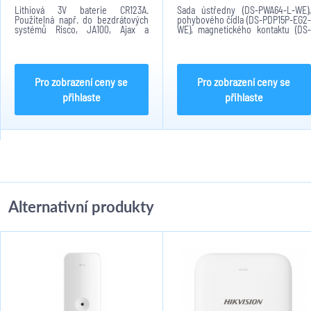
Lithiová 3V baterie CR123A.
Sada ústředny (DS-PWA64-L-WE),
Použitelná např. do bezdrátových
pohybového čidla (DS-PDP15P-EG2-
systémů Risco, JA100, Ajax a
WE), magnetického kontaktu (DS-
dalších.
PDMC-EG2-WE) a bezdrátové
klíčenky (DS-PKF1-WE).
Pro zobrazení ceny se
Pro zobrazení ceny se
přihlaste
přihlaste
Alternativní produkty