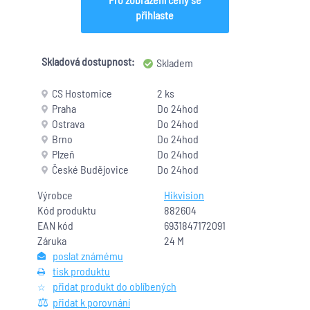
přihlaste
Skladová dostupnost:
Skladem
CS Hostomice
2 ks
Praha
Do 24hod
Ostrava
Do 24hod
Brno
Do 24hod
Plzeň
Do 24hod
České Budějovice
Do 24hod
Výrobce
Hikvision
Kód produktu
882604
EAN kód
6931847172091
Záruka
24 M
poslat známému
tisk produktu
přidat produkt do oblíbených
přidat k porovnání