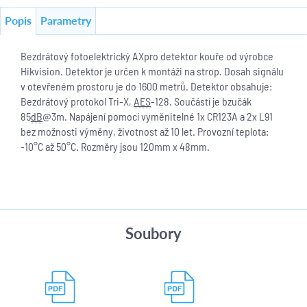
Popis
Parametry
Bezdrátový fotoelektrický AXpro detektor kouře od výrobce
Hikvision. Detektor je určen k montáži na strop. Dosah signálu
v otevřeném prostoru je do 1600 metrů. Detektor obsahuje:
Bezdrátový protokol Tri-X,
AES
-128. Součástí je bzučák
85
dB
@3m. Napájení pomocí vyměnitelné 1x CR123A a 2x L91
bez možnosti výměny, životnost až 10 let. Provozní teplota:
-10°C až 50°C. Rozměry jsou 120mm x 48mm.
Soubory