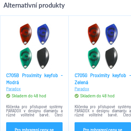
Alternativní produkty
C705B Proximity keyfob -
C705G Proximity keyfob -
Modrá
Zelená
Paradox
Paradox
Skladem do 48 hod
Skladem do 48 hod
Klíčenka pro přístupové systémy
Klíčenka pro přístupové systémy
PARADOX v designu diamantu a
PARADOX v designu diamantu a
různé volitelné barvě. Čtecí
různé volitelné barvě. Čtecí
vzdálenost 7 cm.
vzdálenost 7 cm.
Pro zobrazení ceny se
Pro zobrazení ceny se