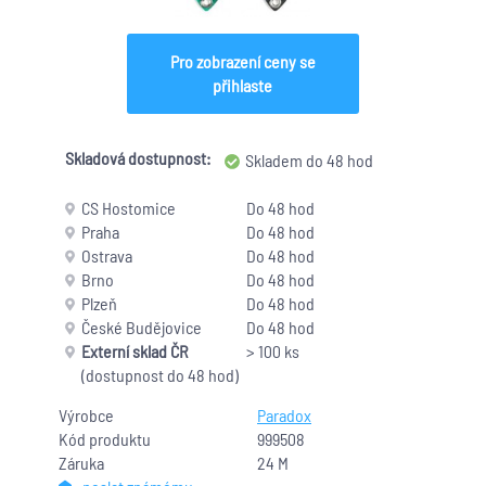
Pro zobrazení ceny se
přihlaste
Skladová dostupnost:
Skladem do 48 hod
CS Hostomice
Do 48 hod
Praha
Do 48 hod
Ostrava
Do 48 hod
Brno
Do 48 hod
Plzeň
Do 48 hod
České Budějovice
Do 48 hod
Externí sklad ČR
> 100 ks
(dostupnost do 48 hod)
Výrobce
Paradox
Kód produktu
999508
Záruka
24 M