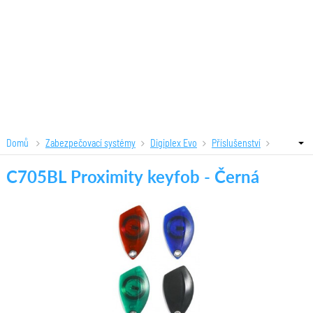
Domů
Zabezpečovací systémy
Digiplex Evo
Příslušenství
C705BL Proximity keyfob - Černá
C705BL Proximity keyfob - Černá