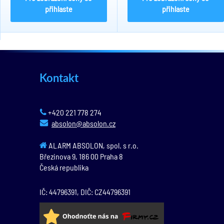
přihlaste
přihlaste
Kontakt
+420 221 778 274
absolon@absolon.cz
ALARM ABSOLON, spol. s r.o.
Březinova 9,
186 00
Praha 8
Česká republika
IČ: 44796391, DIČ: CZ44796391