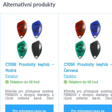
Alternativní produkty
C705B Proximity keyfob -
C705R Proximity keyfob -
Modrá
Červená
Paradox
Paradox
Skladem do 48 hod
Skladem do 48 hod
Klíčenka pro přístupové systémy
Klíčenka pro přístupové systémy
PARADOX v designu diamantu a
PARADOX v designu diamantu a
různé volitelné barvě. Čtecí
různé volitelné barvě. Čtecí
vzdálenost 7 cm.
vzdálenost 7 cm.
Pro zobrazení ceny se
Pro zobrazení ceny se