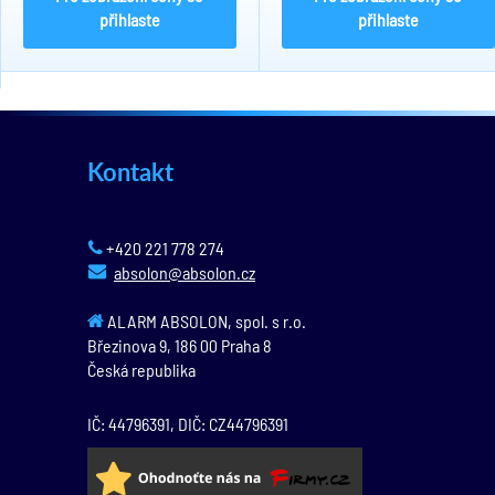
přihlaste
přihlaste
Kontakt
+420 221 778 274
absolon@absolon.cz
ALARM ABSOLON, spol. s r.o.
Březinova 9,
186 00
Praha 8
Česká republika
IČ: 44796391, DIČ: CZ44796391