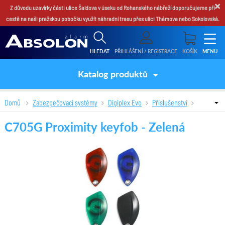
×
Z důvodu uzavírky části ulice Šaldova v úseku od Rohanského nábřeží doporučujeme při
cestě na naši pražskou pobočku využít náhradní trasu přes ulici Thámova nebo Sokolovská.
HLEDAT
PŘIHLÁŠENÍ / REGISTRACE
KOŠÍK
MENU
Katalog produktů
Domů
Zabezpečovací systémy
Digiplex Evo
Příslušenství
C705G Proximity keyfob - Zelená
C705G Proximity keyfob - Zelená