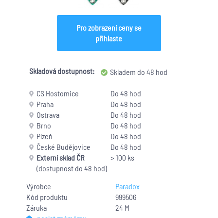
Pro zobrazení ceny se
přihlaste
Skladová dostupnost:
Skladem do 48 hod
CS Hostomice
Do 48 hod
Praha
Do 48 hod
Ostrava
Do 48 hod
Brno
Do 48 hod
Plzeň
Do 48 hod
České Budějovice
Do 48 hod
Externí sklad ČR
> 100 ks
(dostupnost do 48 hod)
Výrobce
Paradox
Kód produktu
999506
Záruka
24 M