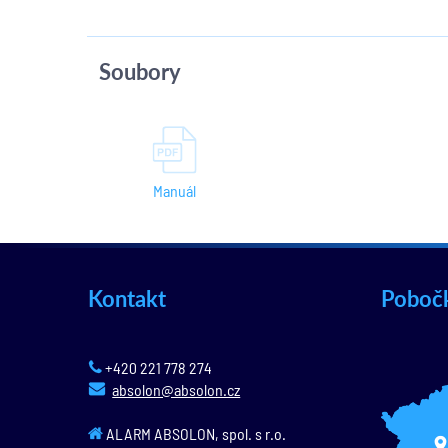
Soubory
Manuál
Kontakt
Poboč
+420 221 778 274
absolon@absolon.cz
ALARM ABSOLON, spol. s r.o.