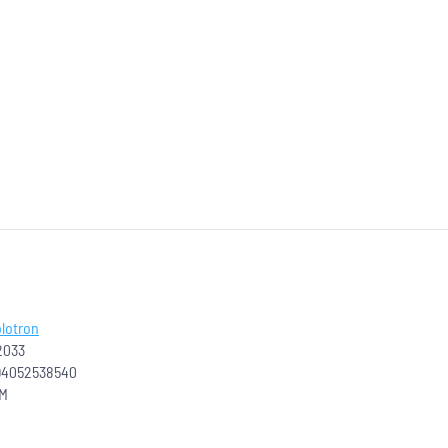
lotron
2033
94052538540
 M