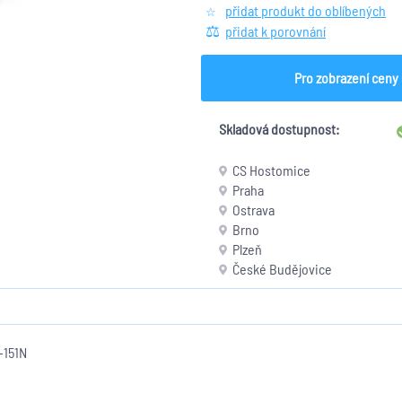
přidat produkt do oblíbených
přidat k porovnání
Pro zobrazení ceny 
Skladová dostupnost:
CS Hostomice
Praha
Ostrava
Brno
Plzeň
České Budějovice
-151N