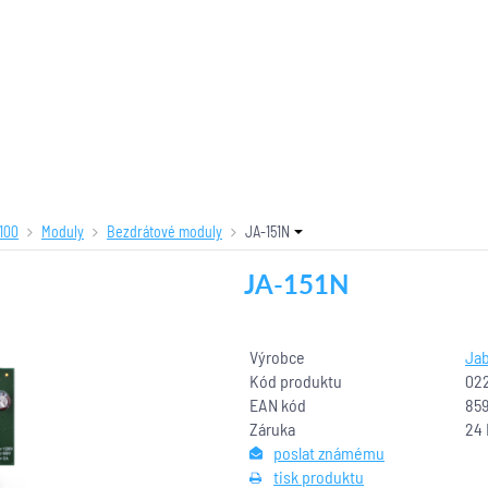
100
Moduly
Bezdrátové moduly
JA-151N
JA-151N
Výrobce
Jab
Kód produktu
02
EAN kód
85
Záruka
24
poslat známému
tisk produktu