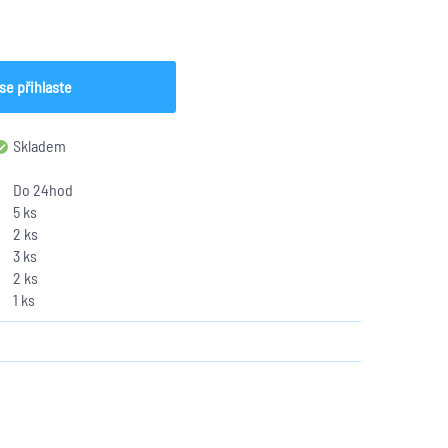
se přihlaste
Skladem
Do 24hod
5 ks
2 ks
3 ks
2 ks
1 ks