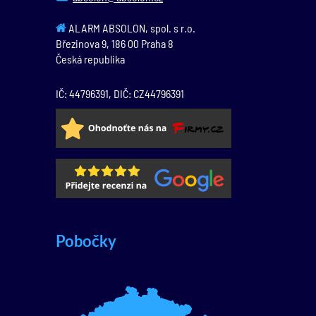
ALARM ABSOLON, spol. s r.o.
Březinova 9,
186 00
Praha 8
Česká republika
IČ: 44796391, DIČ: CZ44796391
Pobočky