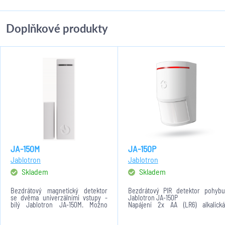
Doplňkové produkty
JA-150M
JA-150P
Jablotron
Jablotron
Skladem
Skladem
Bezdrátový magnetický detektor
Bezdrátový PIR detektor pohybu
se dvěma univerzálními vstupy -
Jablotron JA-150P
bílý Jablotron JA-150M. Možno
Napájení 2x AA (LR6) alkalická
připojit záplavový detektor LD-81.
baterie 1,5V. Baterie nejsou
Napájení 1x AA (LR6) alkalická
součástí balení!