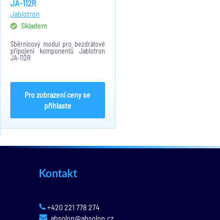
JA-112R
Jablotron
Skladem
Sběrnicový modul pro bezdrátové
připojení komponentů Jablotron
JA-112R
Pro zobrazení ceny se
přihlaste
Kontakt
+420 221 778 274
absolon@absolon.cz