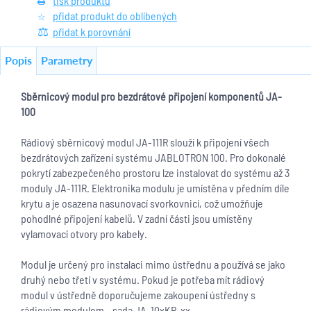
tisk produktu
přidat produkt do oblíbených
přidat k porovnání
Popis
Parametry
Sběrnicový modul pro bezdrátové připojení komponentů JA-
100
Rádiový sběrnicový modul JA-111R slouží k připojení všech
bezdrátových zařízení systému JABLOTRON 100. Pro dokonalé
pokrytí zabezpečeného prostoru lze instalovat do systému až 3
moduly JA-111R. Elektronika modulu je umístěna v předním díle
krytu a je osazena nasunovací svorkovnicí, což umožňuje
pohodlné připojení kabelů. V zadní části jsou umístěny
vylamovací otvory pro kabely.
Modul je určený pro instalaci mimo ústřednu a používá se jako
druhý nebo třetí v systému. Pokud je potřeba mít rádiový
modul v ústředně doporučujeme zakoupení ústředny s
rádiovým modulem - sada JA-10xKR-xx.