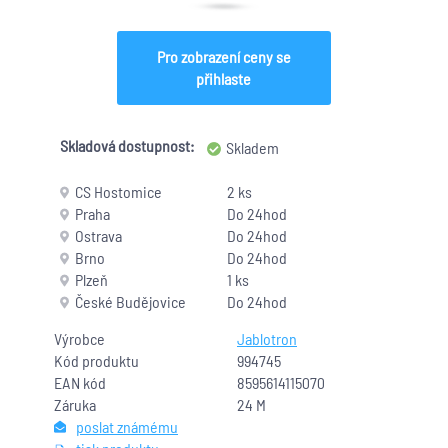
Pro zobrazení ceny se
přihlaste
Skladová dostupnost:
Skladem
CS Hostomice
2 ks
Praha
Do 24hod
Ostrava
Do 24hod
Brno
Do 24hod
Plzeň
1 ks
České Budějovice
Do 24hod
Výrobce
Jablotron
Kód produktu
994745
EAN kód
8595614115070
Záruka
24 M
poslat známému