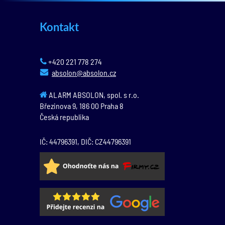
Kontakt
+420 221 778 274
absolon@absolon.cz
ALARM ABSOLON, spol. s r.o.
Březinova 9,
186 00
Praha 8
Česká republika
IČ: 44796391, DIČ: CZ44796391