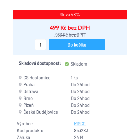
Sleva 48%
499 Kč bez DPH
963 Kč bez DPH
Do košíku
Skladová dostupnost:
Skladem
CS Hostomice
1 ks
Praha
Do 24hod
Ostrava
Do 24hod
Brno
Do 24hod
Plzeň
Do 24hod
České Budějovice
Do 24hod
Výrobce
RISCO
Kód produktu
853283
Záruka
24 M