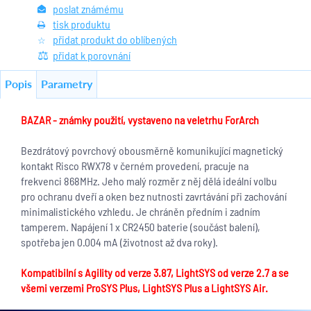
poslat známému
tisk produktu
přidat produkt do oblíbených
přidat k porovnání
Popis
Parametry
BAZAR - známky použití, vystaveno na veletrhu ForArch
Bezdrátový povrchový obousměrně
komunikující magnetický
kontakt
Risco
RWX78
v černém provedení,
pracuje na
frekvenci 868MHz. Jeho malý rozm
ě
r z n
ě
j d
ě
lá ideální volbu
pro ochranu dve
ř
í a oken bez nutnosti zavrtávání p
ř
i zachování
minimalistického vzhledu
.
Je chrán
ě
n p
ř
edním i zadním
tamperem. Napájení 1 x CR2450 baterie
(součást balení)
,
spot
ř
eba
jen
0.004 mA
(
životnost až dva roky
)
.
Kompatibilní s Agility od verze 3.87, LightSYS od verze 2.7 a se
všemi verzemi ProSYS Plus, LightSYS Plus a LightSYS Air.