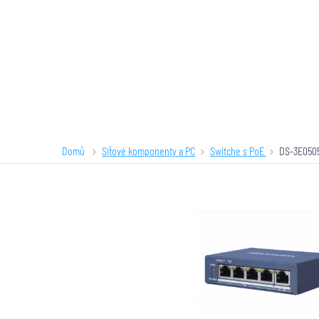
Domů
Síťové komponenty a PC
Switche s PoE
DS-3E050