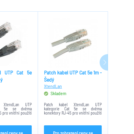
el UTP Cat 5e
Patch kabel UTP Cat 5e 1m -
Patch k
ný
Šedý
20m - Še
XtendLan
XtendLan
Skladem
Na obje
l XtendLan UTP
Patch kabel XtendLan UTP
Patch ka
at 5e se dvěma
kategorie Cat 5e se dvěma
kategori
 pro vnitřní použití
konektory RJ-45 pro vnitřní použití
konektory RJ
élka kabelu je 0,25
bez stínění. Délka kabelu je 1 metr.
bez stíněn
 provedení - Černé
Barevné provedení - Šedé
metrů. Bare
ý pro propojení
Kabel vhodný pro propojení
Kabel vho
 v...
síťových zařízení v...
síťových zaří
azení ceny se
Pro zobrazení ceny se
Pro z