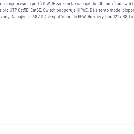
při zapojení všech portů 15W. IP zařízení lze napájet do 100 metrů od switc
ps pro UTP Cat5E, Cat6E. Switch podporuje HiPoE. Dále tento model dispon
zvody. Napájení je 48V DC se spotřebou do 65W. Rozměry jsou 121 x 88,1 x