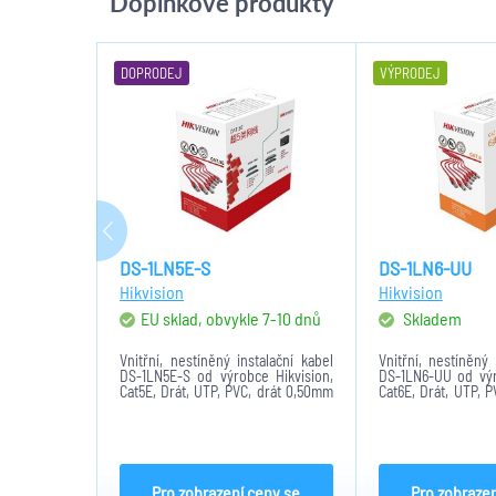
Doplňkové produkty
DOPRODEJ
VÝPRODEJ
DS-1LN5E-S
DS-1LN6-UU
Hikvision
Hikvision
EU sklad, obvykle 7-10 dnů
Skladem
Vnitřní, nestíněný instalační kabel
Vnitřní, nestíněný 
DS-1LN5E-S od výrobce Hikvision,
DS-1LN6-UU od výr
Cat5E, Drát, UTP, PVC, drát 0,50mm
Cat6E, Drát, UTP, 
AWG 24, krabice 305m
AWG 23, krabice 30
Pro zobrazení ceny se
Pro zobrazen