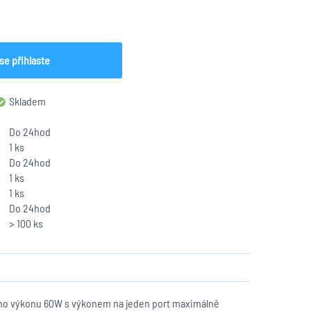
se přihlaste
Skladem
Do 24hod
1 ks
Do 24hod
1 ks
1 ks
Do 24hod
> 100 ks
ního výkonu 60W s výkonem na jeden port maximálně