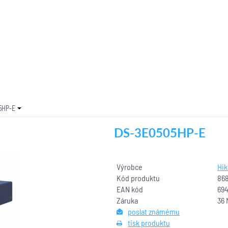
5HP-E
DS-3E0505HP-E
Výrobce
Hik
Kód produktu
86
EAN kód
69
Záruka
36 
poslat známému
tisk produktu