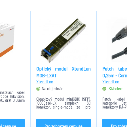
Optický modul XtendLan
Patch kab
MGB-LXAT
0,25m - Čer
XtendLan
XtendLan
Na objednání
Skladem
instalační kabel
obce Hikvision,
Gigabitový modul miniGBIC (SFP),
Patch kabe
PVC, drát 0,56mm
1000Base-LX, simplexní SC
kategorie C
5m.
konektor, single-mode, lze i pro
konektory RJ-45
multimode, WDM. Dosah 20km. TX
bez stínění. D
1310nm/RX 1550nm. Teplotní rozsah
metru. Barevné
-40 až +85 st. C. Simplexní SC
Kabel vhodn
konektor, pro...
síťových zařízení
í ceny se
Pro zobrazení ceny se
Pro zobr