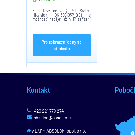
5 portový neřízený PoE Switch
Hikvision DS-3E0105P-E(B) s
možností napájet až 4 IP zařízení
současně do maximálního výkonu
60W, 30W/port dosah 100m, extend
mode až 250m, avšak při rychlosti
10Mbps pro UTP...
Pro zobrazení ceny se
přihlaste
Kontakt
Poboč
+420 221 778 274
absolon@absolon.cz
ALARM ABSOLON, spol. s r.o.