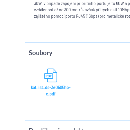
30W, v případě zapojení prioritního portu je to 60W a 
vzdálenost až na 300 metrů, avšak při rychlosti 10Mb
zajištěno pomocí portu RJ45 (1Gbps) pro metalické ro
Soubory
kat.list_ds-3e0505hp-
e.pdf