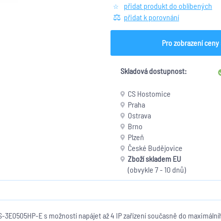
přidat produkt do oblíbených
přidat k porovnání
Pro zobrazení ceny 
Skladová dostupnost:
CS Hostomice
Praha
Ostrava
Brno
Plzeň
České Budějovice
Zboží skladem EU
(obvykle 7 - 10 dnů)
DS-3E0505HP-E s možností napájet až 4 IP zařízení současně do maximál