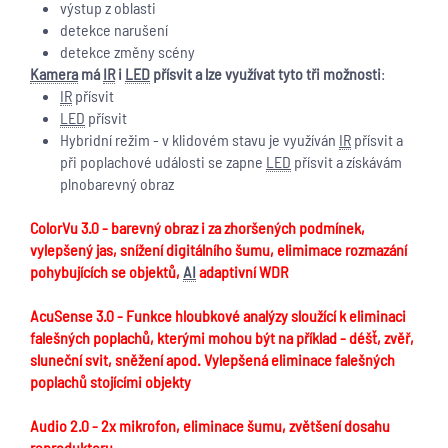
výstup z oblasti
detekce narušení
detekce změny scény
Kamera
má
IR
i
LED
přísvit a lze využívat tyto tři možnosti
:
IR
přísvit
LED
přísvit
Hybridní režim - v klidovém stavu je využíván
IR
přísvit a
při poplachové události se zapne
LED
přísvit a získávám
plnobarevný obraz
ColorVu 3.0 - barevný obraz i za zhoršených podmínek,
vylepšený jas, snížení digitálního šumu, elimimace rozmazání
pohybujících se objektů,
AI
adaptivní WDR
AcuSense 3.0 - Funkce hloubkové analýzy sloužící k eliminaci
falešných poplachů, kterými mohou být na příklad - déšť, zvěř,
sluneční svit, sněžení apod. Vylepšená eliminace falešných
poplachů stojícími objekty
Audio 2.0 - 2x mikrofon, eliminace šumu, zvětšení dosahu
reproduktoru