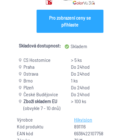
Pro zobrazení ceny se
přihlaste
Skladová dostupnost:
Skladem
CS Hostomice
> 5 ks
Praha
Do 24hod
Ostrava
Do 24hod
Brno
1 ks
Plzeň
Do 24hod
České Budějovice
Do 24hod
Zboží skladem EU
> 100 ks
(obvykle 7 - 10 dnů)
Výrobce
Hikvision
Kód produktu
891116
EAN kód
6936422107758