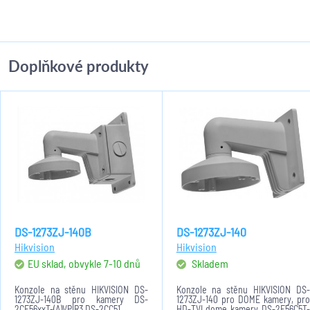
Doplňkové produkty
DS-1273ZJ-140B
DS-1273ZJ-140
Hikvision
Hikvision
EU sklad, obvykle 7-10 dnů
Skladem
Konzole na stěnu HIKVISION DS-
Konzole na stěnu HIKVISION DS-
1273ZJ-140B pro kamery DS-
1273ZJ-140 pro DOME kamery, pro
2CE56xxT-(A)VPIR3,DS-2CC51.
HD-TVI dome kamery DS-2E56C5T-