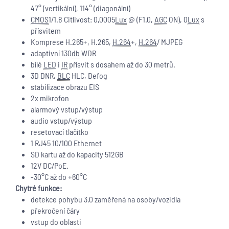
47° (vertikální), 114° (diagonální)
CMOS
1/1.8 Citlivost: 0,0005
Lux
@ (F1.0,
AGC
ON), 0
Lux
s
přísvitem
Komprese H.265+, H.265,
H.264
+,
H.264
/ MJPEG
adaptivní 130
db
WDR
bílé
LED
i
IR
přísvit s dosahem až do 30 metrů.
3D DNR,
BLC
HLC, Defog
stabilizace obrazu EIS
2x mikrofon
alarmový vstup/výstup
audio vstup/výstup
resetovací tlačítko
1 RJ45 10/100 Ethernet
SD kartu až do kapacity 512GB
12V DC/PoE.
-30°C až do +60°C
Chytré funkce:
detekce pohybu 3.0 zaměřená na osoby/vozidla
překročení čáry
vstup do oblasti