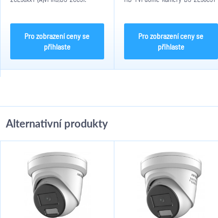
Rozměry držáku 140 x 182mm.
AVPIR3, DS-2CE56D1T-VPIR3, pro IP
Hmotnost: 1488g.
dome kamery DS-2DE3204W-DE,
DS-2CD3304W-DE, Rozměry 140 x
182 x 120mm, Hmotnost...
Pro zobrazení ceny se
Pro zobrazení ceny se
přihlaste
přihlaste
Alternativní produkty