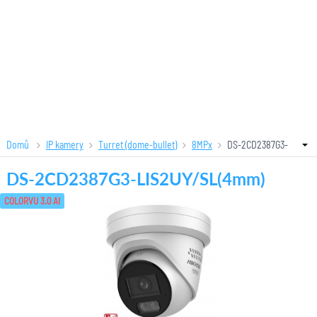
Domů
IP kamery
Turret (dome-bullet)
8MPx
DS-2CD2387G3-
LIS2UY/SL(4mm)
DS-2CD2387G3-LIS2UY/SL(4mm)
COLORVU 3.0 AI