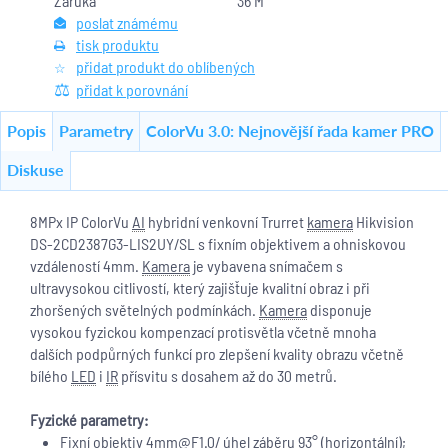
Záruka
36 M
poslat známému
tisk produktu
přidat produkt do oblíbených
přidat k porovnání
Popis
Parametry
ColorVu 3.0: Nejnovější řada kamer PRO
Diskuse
8MPx IP ColorVu
AI
hybridní venkovní Trurret
kamera
Hikvision
DS-2CD2387G3-LIS2UY/SL s fixním objektivem a ohniskovou
vzdáleností 4mm.
Kamera
je vybavena snímačem s
ultravysokou citlivostí, který zajišťuje kvalitní obraz i při
zhoršených světelných podmínkách.
Kamera
disponuje
vysokou fyzickou kompenzací protisvětla včetně mnoha
dalších podpůrných funkcí pro zlepšení kvality obrazu včetně
bílého
LED
i
IR
přísvitu s dosahem až do 30 metrů.
Fyzické parametry:
Fixní objektiv 4mm@F1.0/ úhel záběru 93° (horizontální);