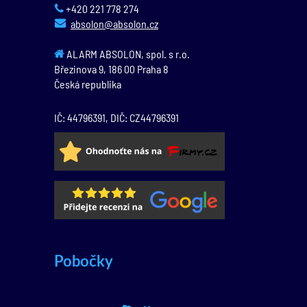
+420 221 778 274
absolon@absolon.cz
ALARM ABSOLON, spol. s r.o.
Březinova 9,
186 00
Praha 8
Česká republika
IČ: 44796391, DIČ: CZ44796391
Pobočky