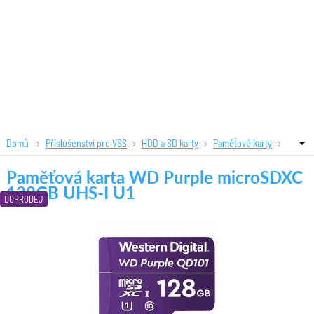
Domů
Příslušenství pro VSS
HDD a SD karty
Paměťové karty
Paměťová karta WD Purple microSDXC 128GB UHS-I U1
Paměťová karta WD Purple microSDXC
128GB UHS-I U1
DOPRODEJ