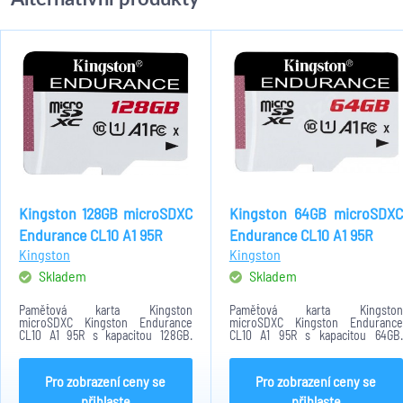
Kingston 128GB microSDXC
Kingston 64GB microSDXC
Endurance CL10 A1 95R
Endurance CL10 A1 95R
Kingston
Kingston
Skladem
Skladem
Paměťová karta Kingston
Paměťová karta Kingston
microSDXC Kingston Endurance
microSDXC Kingston Endurance
CL10 A1 95R s kapacitou 128GB.
CL10 A1 95R s kapacitou 64GB.
Minimální rychlost přenosu činní
Minimální rychlost přenosu činní
10MB/s. Formát paměťové karty je
10MB/s. Formát paměťové karty je
MicroSDXC. Karta je konstruována
MicroSDXC. Karta je konstruována
Pro zobrazení ceny se
Pro zobrazení ceny se
na provoz 24/7.
na provoz 24/7.
přihlaste
přihlaste