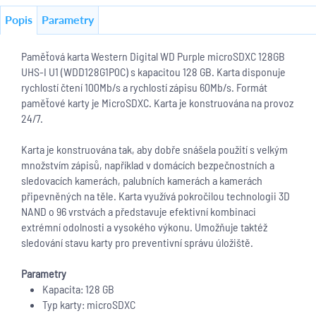
Popis
Parametry
Paměťová karta Western Digital WD Purple microSDXC 128GB
UHS-I U1 (WDD128G1P0C) s kapacitou 128 GB. Karta disponuje
rychlostí čtení 100Mb/s a rychlostí zápisu 60Mb/s. Formát
paměťové karty je MicroSDXC. Karta je konstruována na provoz
24/7.
Karta je konstruována tak, aby dobře snášela použití s velkým
množstvím zápisů, například v domácích bezpečnostních a
sledovacích kamerách, palubních kamerách a kamerách
připevněných na těle. Karta využívá pokročilou technologii 3D
NAND o 96 vrstvách a představuje efektivní kombinaci
extrémní odolnosti a vysokého výkonu. Umožňuje taktéž
sledování stavu karty pro preventivní správu úložiště.
Parametry
Kapacita: 128 GB
Typ karty: microSDXC