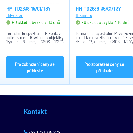
HM-TD2638-15/G1/T3Y
HM-TD2638-35/G1/T3Y
Hikvision
Hikmicro
EU sklad, obvykle 7-10 dnů
EU sklad, obvykle 7-10 dnů
Termální bi-spektrální IP venkovní
Termální bi-spektrální IP venkovní
bullet kamera Hikvision s objektivy
bullet kamera Hikmicro s objektivy
15,4 a 8 mm, CMOS 1/2.7",
35 a 12,4 mm, CMOS 1/2.7",
0,0089lux, 384 x 288@25 a 2688 x
0,0089lux, 384 x 288@25 a 2688 x
1520@25fps. H.265/H.264, 120 dB
1520@25fps. H.265/H.264, 120 dB
WDR, 3D DNR, AGC, DDE a NETD, IR
WDR, 3D DNR, AGC, DDE a NETD, IR
až 75 m. SD...
až 100 m. SD...
Pro zobrazení ceny se
Pro zobrazení ceny se
přihlaste
přihlaste
Kontakt
+420 221 778 274