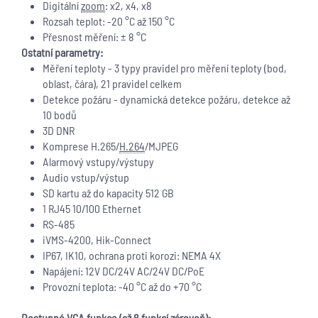
Digitální
zoom
: x2, x4, x8
Rozsah teplot: -20 °C až 150 °C
Přesnost měření: ± 8 °C
Ostatní parametry:
Měření teploty - 3 typy pravidel pro měření teploty (bod,
oblast, čára), 21 pravidel celkem
Detekce požáru - dynamická detekce požáru, detekce až
10 bodů
3D DNR
Komprese H.265/
H.264
/MJPEG
Alarmový vstupy/výstupy
Audio vstup/výstup
SD kartu až do kapacity 512 GB
1 RJ45 10/100 Ethernet
RS-485
iVMS-4200, Hik-Connect
IP67, IK10, ochrana proti korozi: NEMA 4X
Napájení: 12V DC/24V AC/24V DC/PoE
Provozní teplota: -40 °C až do +70 °C
Dostupné VCA funkce (až 8 funkcí zároveň):