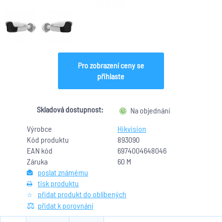
Pro zobrazení ceny se
přihlaste
Skladová dostupnost:
Na objednání
Výrobce
Hikvision
Kód produktu
893090
EAN kód
6974004648046
Záruka
60 M
poslat známému
tisk produktu
přidat produkt do oblíbených
přidat k porovnání