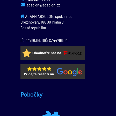
absolon@absolon.cz
ALARM ABSOLON, spol. s r.o.
Březinova 9,
186 00
Praha 8
Česká republika
IČ: 44796391, DIČ: CZ44796391
Pobočky