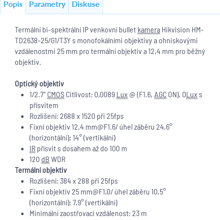
Popis
Parametry
Diskuse
Termální bi-spektrální IP venkovní bullet
kamera
Hikvision HM-
TD2638-25/G1/T3Y s monofokálními objektivy a ohniskovými
vzdálenostmi 25 mm pro termální objektiv a 12,4 mm pro běžný
objektiv.
Optický objektiv
1/2.7"
CMOS
Citlivost: 0,0089
Lux
@ (F1.6,
AGC
ON), 0
Lux
s
přísvitem
Rozlišení: 2688 x 1520 při 25fps
Fixní objektiv 12,4 mm@F1.6/ úhel záběru 24,6°
(horizontální); 14° (vertikální)
IR
přísvit s dosahem až do 100 m
120
dB
WDR
Termální objektiv
Rozlišení: 384 x 288 při 25fps
Fixní objektiv 25 mm@F1,0/ úhel záběru 10,5°
(horizontální); 7,9° (vertikální)
Minimální zaostřovací vzdálenost: 23 m