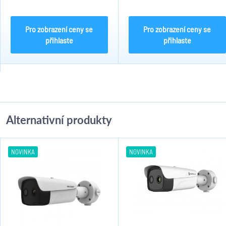
použít voděodolnou těsnící gumu.
sloup. Bílé provedení s maximální
Maximální nosnost držáku činí 10
nosností 10kg při vlastní hmotnosti
Kg při...
0,760kg....
Pro zobrazení ceny se
Pro zobrazení ceny se
přihlaste
přihlaste
Alternativní produkty
NOVINKA
NOVINKA