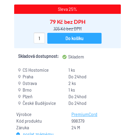
Sleva 25%
79 Kč bez DPH
105 Kč bez DPH
Do košíku
Skladová dostupnost:
Skladem
CS Hostomice
1 ks
Praha
Do 24hod
Ostrava
2 ks
Brno
1 ks
Plzeň
Do 24hod
České Budějovice
Do 24hod
Výrobce
PremiumCord
Kód produktu
998379
Záruka
24 M
poslat známému