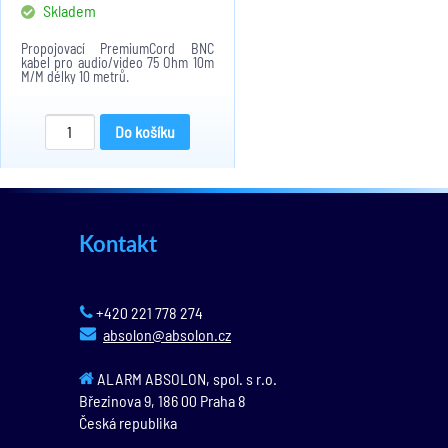
Skladem
Propojovací PremiumCord BNC
kabel pro audio/video 75 Ohm 10m
M/M délky 10 metrů.
Do košíku
Kontakt
+420 221 778 274
absolon@absolon.cz
ALARM ABSOLON, spol. s r.o.
Březinova 9,
186 00
Praha 8
Česká republika