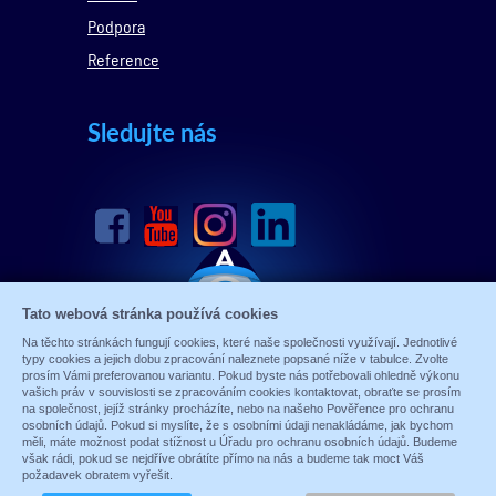
Podpora
Reference
Sledujte nás
Tato webová stránka používá cookies
Na těchto stránkách fungují cookies, které naše společnosti využívají. Jednotlivé
typy cookies a jejich dobu zpracování naleznete popsané níže v tabulce. Zvolte
prosím Vámi preferovanou variantu. Pokud byste nás potřebovali ohledně výkonu
vašich práv v souvislosti se zpracováním cookies kontaktovat, obraťte se prosím
na společnost, jejíž stránky procházíte, nebo na našeho Pověřence pro ochranu
osobních údajů. Pokud si myslíte, že s osobními údaji nenakládáme, jak bychom
měli, máte možnost podat stížnost u Úřadu pro ochranu osobních údajů. Budeme
však rádi, pokud se nejdříve obrátíte přímo na nás a budeme tak moct Váš
© 1989 - 2026 ALARM ABSOLON, spol. s.r.o.
požadavek obratem vyřešit.