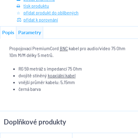
tisk produktu
přidat produkt do oblíbených
přidat k porovnání
Popis
Parametry
Propojovací PremiumCord
BNC
kabel pro audio/video 75 Ohm
10m M/M délky 5 metrů.
RG 59 metráž s impedancí 75 Ohm
dvojitě stíněný
koaxiální kabel
vnější průměr kabelu: 5,15mm
černá barva
Doplňkové produkty