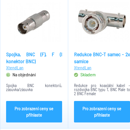
Spojka, BNC (F), F (I
Redukce BNC-T samec - 2x
konektor BNC)
samice
XtendLan
XtendLan
Na objednání
Skladem
Spojka BNC konektorů,
Redukce pro koaxiální kabel -
zásuvka/zásuvka
rozdvojka BNC typu T, BNC Male to
2 BNC Female
Pro zobrazení ceny se
Pro zobrazení ceny se
přihlaste
přihlaste