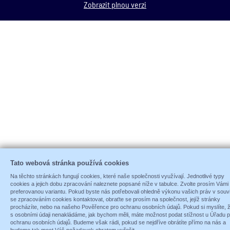
Zobrazit plnou verzi
Tato webová stránka používá cookies
Na těchto stránkách fungují cookies, které naše společnosti využívají. Jednotlivé typy
cookies a jejich dobu zpracování naleznete popsané níže v tabulce. Zvolte prosím Vámi
preferovanou variantu. Pokud byste nás potřebovali ohledně výkonu vašich práv v souvi
se zpracováním cookies kontaktovat, obraťte se prosím na společnost, jejíž stránky
procházíte, nebo na našeho Pověřence pro ochranu osobních údajů. Pokud si myslíte, 
s osobními údaji nenakládáme, jak bychom měli, máte možnost podat stížnost u Úřadu p
ochranu osobních údajů. Budeme však rádi, pokud se nejdříve obrátíte přímo na nás a