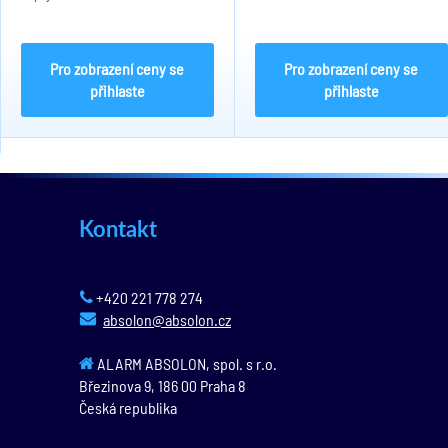
do maximálního výkonu 60W, 30W,
výkonu 60W, 60W/port Hi PoE,
napájení je 48V DC se spotřebou
dosah 100 metrů, extend mode až
do 65W.
250 metrů, avšak při rychlosti
10Mbps pro...
Pro zobrazení ceny se
Pro zobrazení ceny se
přihlaste
přihlaste
Kontakt
+420 221 778 274
absolon@absolon.cz
ALARM ABSOLON, spol. s r.o.
Březinova 9,
186 00
Praha 8
Česká republika