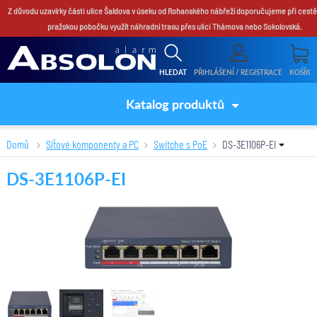
Z důvodu uzavírky části ulice Šaldova v úseku od Rohanského nábřeží doporučujeme při cestě
pražskou pobočku využít náhradní trasu přes ulici Thámova nebo Sokolovská.
HLEDAT
PŘIHLÁŠENÍ / REGISTRACE
KOŠÍK
Katalog produktů
Domů
Síťové komponenty a PC
Switche s PoE
DS-3E1106P-EI
DS-3E1106P-EI