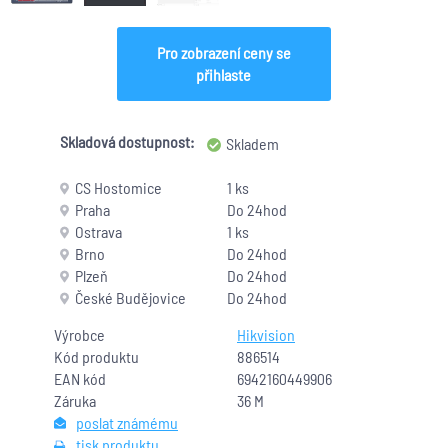
Pro zobrazení ceny se
přihlaste
Skladová dostupnost:
Skladem
CS Hostomice
1 ks
Praha
Do 24hod
Ostrava
1 ks
Brno
Do 24hod
Plzeň
Do 24hod
České Budějovice
Do 24hod
Výrobce
Hikvision
Kód produktu
886514
EAN kód
6942160449906
Záruka
36 M
poslat známému
tisk produktu