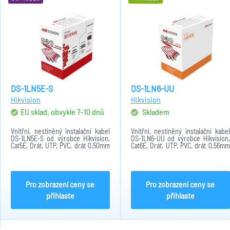
DS-1LN5E-S
DS-1LN6-UU
Hikvision
Hikvision
EU sklad, obvykle 7-10 dnů
Skladem
Vnitřní, nestíněný instalační kabel
Vnitřní, nestíněný instalační kabel
DS-1LN5E-S od výrobce Hikvision,
DS-1LN6-UU od výrobce Hikvision,
Cat5E, Drát, UTP, PVC, drát 0,50mm
Cat6E, Drát, UTP, PVC, drát 0,56mm
AWG 24, krabice 305m
AWG 23, krabice 305m.
Pro zobrazení ceny se
Pro zobrazení ceny se
přihlaste
přihlaste