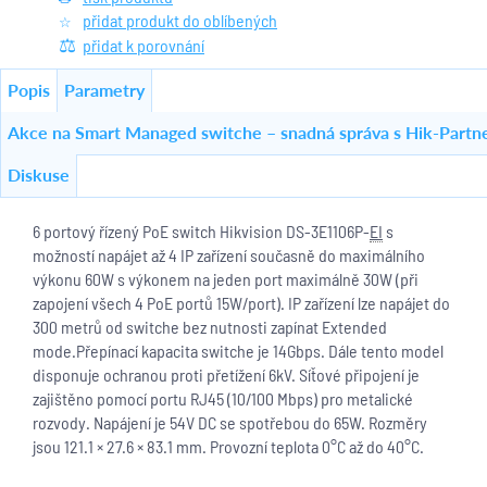
přidat produkt do oblíbených
přidat k porovnání
Popis
Parametry
Akce na Smart Managed switche – snadná správa s Hik-Partn
Diskuse
6 portový řízený PoE switch Hikvision DS-3E1106P-
EI
s
možností napájet až 4 IP zařízení současně do maximálního
výkonu 60W s výkonem na jeden port maximálně 30W (při
zapojení všech 4 PoE portů 15W/port). IP zařízení lze napájet do
300 metrů od switche bez nutnosti zapínat Extended
mode.Přepínací kapacita switche je 14Gbps. Dále tento model
disponuje ochranou proti přetížení 6kV. Síťové připojení je
zajištěno pomocí portu RJ45 (10/100 Mbps) pro metalické
rozvody. Napájení je 54V DC se spotřebou do 65W. Rozměry
jsou 121.1 × 27.6 × 83.1 mm. Provozní teplota 0°C až do 40°C.