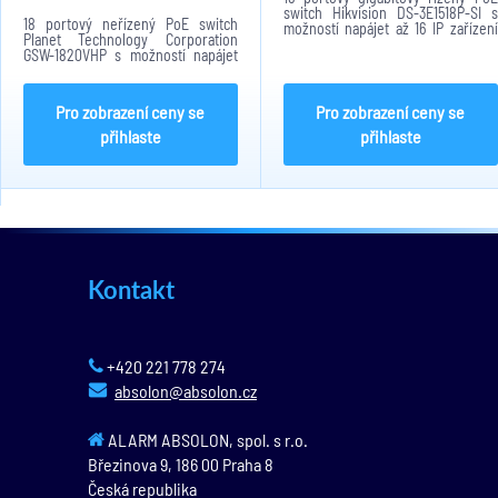
switch Hikvision DS-3E1518P-SI s
18 portový neřízený PoE switch
možností napájet až 16 IP zařízení
Planet Technology Corporation
současně do maximálního výkonu
GSW-1820VHP s možností napájet
225W.PoE do 100 metrů, při
až 16 IP zařízení současně do
přepnutí do Extend mod až na 300
maximálního výkonu 300W,
metrů. 2xSFP...
30W/port dosah 100 metrů, extend
Pro zobrazení ceny se
Pro zobrazení ceny se
mode až 250 metrů, avšak...
přihlaste
přihlaste
Kontakt
+420 221 778 274
absolon@absolon.cz
ALARM ABSOLON, spol. s r.o.
Březinova 9,
186 00
Praha 8
Česká republika