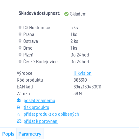
Skladová dostupnost:
Skladem
CS Hostomice
5 ks
Praha
1 ks
Ostrava
2 ks
Brno
1 ks
Plzeň
Do 24hod
České Budějovice
Do 24hod
Výrobce
Hikvision
Kód produktu
886310
EAN kód
6942160430911
Záruka
36 M
poslat známému
tisk produktu
přidat produkt do oblíbených
přidat k porovnání
Popis
Parametry