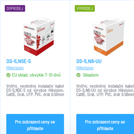
DOPRODEJ
VÝPRODEJ
DS-1LN5E-S
DS-1LN6-UU
Hikvision
Hikvision
EU sklad, obvykle 7-10 dnů
Skladem
Vnitřní, nestíněný instalační kabel
Vnitřní, nestíněný instalační kabel
DS-1LN5E-S od výrobce Hikvision,
DS-1LN6-UU od výrobce Hikvision,
Cat5E, Drát, UTP, PVC, drát 0,50mm
Cat6E, Drát, UTP, PVC, drát 0,56mm
AWG 24, krabice 305m
AWG 23, krabice 305m.
Pro zobrazení ceny se
Pro zobrazení ceny se
přihlaste
přihlaste