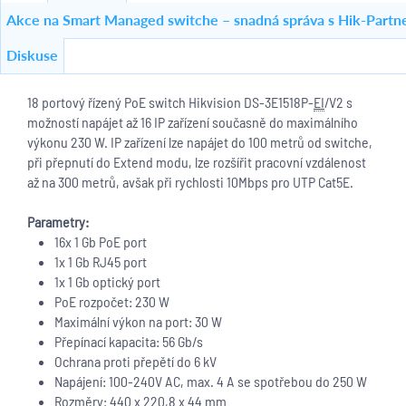
Akce na Smart Managed switche – snadná správa s Hik-Partn
Diskuse
18 portový řízený PoE switch Hikvision DS-3E1518P-
EI
/V2 s
možností napájet až 16 IP zařízení současně do maximálního
výkonu 230 W. IP zařízení lze napájet do 100 metrů od switche,
při přepnutí do Extend modu, lze rozšířit pracovní vzdálenost
až na 300 metrů, avšak při rychlosti 10Mbps pro UTP Cat5E.
Parametry:
16x 1 Gb PoE port
1x 1 Gb RJ45 port
1x 1 Gb optický port
PoE rozpočet: 230 W
Maximální výkon na port: 30 W
Přepínací kapacita: 56 Gb/s
Ochrana proti přepětí do 6 kV
Napájení: 100-240V AC, max. 4 A se spotřebou do 250 W
Rozměry: 440 x 220,8 x 44 mm