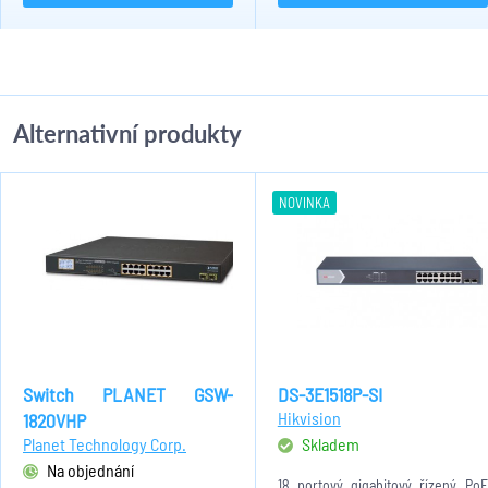
Alternativní produkty
NOVINKA
Switch PLANET GSW-
DS-3E1518P-SI
Hikvision
1820VHP
Planet Technology Corp.
Skladem
Na objednání
18 portový gigabitový řízený PoE