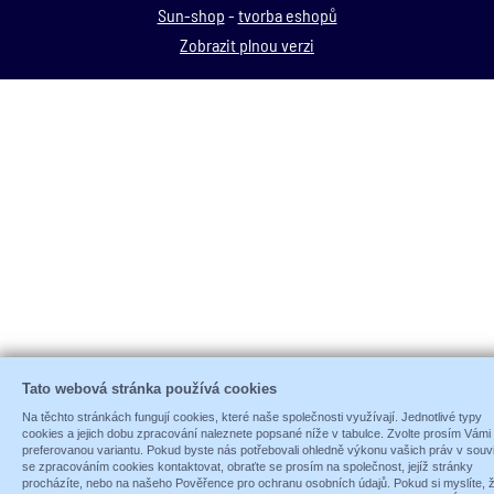
Sun-shop
-
tvorba eshopů
Zobrazit plnou verzi
Tato webová stránka používá cookies
Na těchto stránkách fungují cookies, které naše společnosti využívají. Jednotlivé typy
cookies a jejich dobu zpracování naleznete popsané níže v tabulce. Zvolte prosím Vámi
preferovanou variantu. Pokud byste nás potřebovali ohledně výkonu vašich práv v souvi
se zpracováním cookies kontaktovat, obraťte se prosím na společnost, jejíž stránky
procházíte, nebo na našeho Pověřence pro ochranu osobních údajů. Pokud si myslíte, 