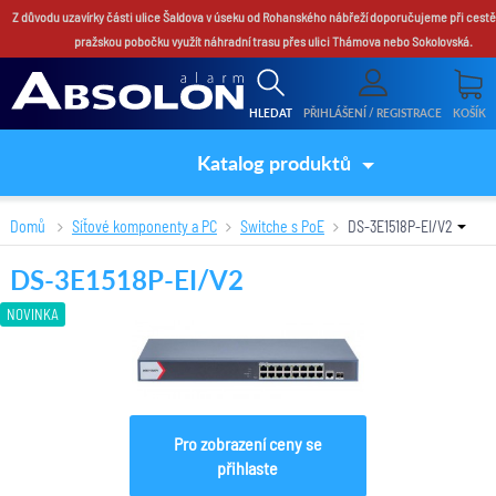
Z důvodu uzavírky části ulice Šaldova v úseku od Rohanského nábřeží doporučujeme při cestě
pražskou pobočku využít náhradní trasu přes ulici Thámova nebo Sokolovská.
HLEDAT
PŘIHLÁŠENÍ / REGISTRACE
KOŠÍK
Katalog produktů
Domů
Síťové komponenty a PC
Switche s PoE
DS-3E1518P-EI/V2
DS-3E1518P-EI/V2
NOVINKA
Pro zobrazení ceny se
přihlaste