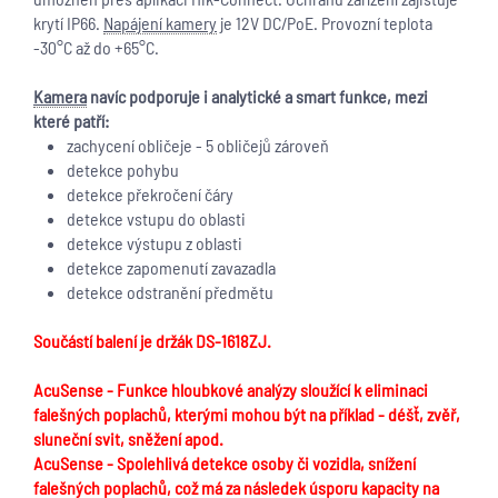
krytí IP66.
Napájení kamery
je 12V DC/PoE. Provozní teplota
-30°C až do +65°C.
Kamera
navíc podporuje i analytické a smart funkce, mezi
které patří:
zachycení obličeje - 5 obličejů zároveň
detekce pohybu
detekce překročení čáry
detekce vstupu do oblasti
detekce výstupu z oblasti
detekce zapomenutí zavazadla
detekce odstranění předmětu
Součástí balení je držák DS-1618ZJ.
AcuSense - Funkce hloubkové analýzy sloužící k eliminaci
falešných poplachů, kterými mohou být na příklad - déšť, zvěř,
sluneční svit, sněžení apod.
AcuSense - Spolehlivá detekce osoby či vozidla, snížení
falešných poplachů, což má za následek úsporu kapacity na