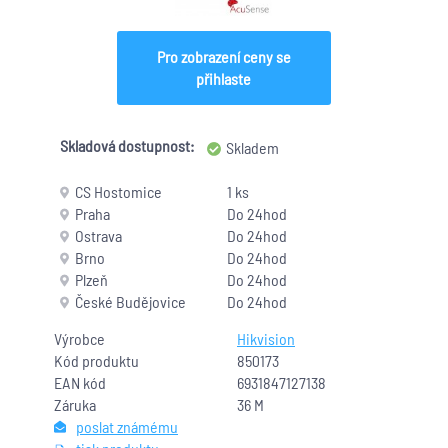
Pro zobrazení ceny se
přihlaste
Skladová dostupnost:
Skladem
CS Hostomice
1 ks
Praha
Do 24hod
Ostrava
Do 24hod
Brno
Do 24hod
Plzeň
Do 24hod
České Budějovice
Do 24hod
Výrobce
Hikvision
Kód produktu
850173
EAN kód
6931847127138
Záruka
36 M
poslat známému