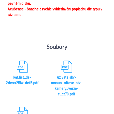
pevném disku.
AcuSense - Snadné a rychlé vyhledávání poplachu dle typu v
záznamu.
Soubory
kat.list_ds-
uzivatelsky-
2de4425iw-det5.pdf
manual_sitove-ptz-
kamery_verze-
e_cz78.pdf