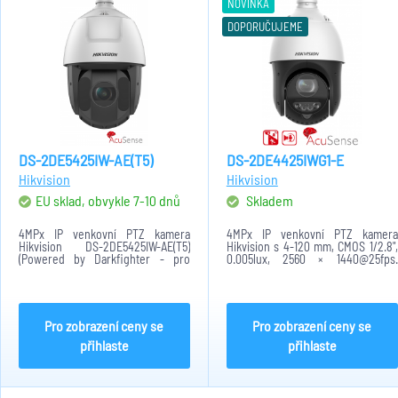
NOVINKA
DOPORUČUJEME
DS-2DE5425IW-AE(T5)
DS-2DE4425IWG1-E
Hikvision
Hikvision
EU sklad, obvykle 7-10 dnů
Skladem
4MPx IP venkovní PTZ kamera
4MPx IP venkovní PTZ kamera
Hikvision DS-2DE5425IW-AE(T5)
Hikvision s 4-120 mm, CMOS 1/2.8",
(Powered by Darkfighter - pro
0.005lux, 2560 × 1440@25fps.
lepší obraz v horších světelných
H.265+/H.265/H.264+/H.264/MJPEG
podmínkách) s varifokálním
120 dB WDR, 3D DNR, BLC, HLC, EIS.
objektivem a ohniskovou
IR až do 100 m. SD kartu až 512 GB,
vzdáleností 4.8-120mm, optický
Alarm a...
zoom...
Pro zobrazení ceny se
Pro zobrazení ceny se
přihlaste
přihlaste