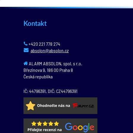
Kontakt
+420 221 778 274
absolon@absolon.cz
ALARM ABSOLON, spol. s r.o.
Březinova 9,
186 00
Praha 8
Česká republika
IČ: 44796391, DIČ: CZ44796391