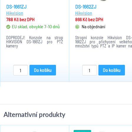
DS-1661ZJ
DS-1662ZJ
Hikvision
Hikvision
788 Kč
bez DPH
866 Kč
bez DPH
EU sklad, obvykle 7-10 dnů
Na objednání
DOPRODEJ! Konzole na strop
Stropní konzole Hikvision DS-
HIKVISION DS-1661ZJ pro PTZ
1662ZJ pro přichycení velkého
kamery
množství typů PTZ a IP kamer na
strop.V bílem provedení s
maximální nosností 30kg při vlastní
hmotnosti 0,960kg. Rozměry
adaptéru jsou 116,5 × 500 mm
Do košíku
Do košíku
Alternativní produkty