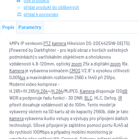
tisk produktu
přidat produkt do oblíbených
přidat k porovnání
Popis
Parametry
4MPx IP venkovní
PTZ
kamera
Hikvision DS-2DE4425IW-DE(T5)
(Powered by Darkfighter - pro lepší obraz v horších světelných
podmínkách) s varifokálním objektivem a ohniskovou
vzdáleností 4.8-120mm, optický
zoom
25x a digitální
zoom
16x.
Kamera
je vybavena snímačem
CMOS
1/2.8" s vysokou citlivostí
0,005
lux
a maximálním rozlišením 2560 x 1440 při 25fps.
Moderní video komprese
-
H.265+/H.265/
H.264
+/
H.264
/MJPEG.
Kamera
disponuje 120
dB
WDR a podporuje
řadu funkcí - 3D DNR,
BLC
, HLC, Defog.
IR
přísvit dosahuje vzdálenosti až do 100m. Tento model je
vybavený slotem na SD kartu až do kapacity 256Gb, dále je tato
kamera
vybavena Audio vstupy a výstupy pro připojení dalších
technologií. Síťové připojení je zajištěno pomocí portu RJ45 až
do rychlosti 100Mbps a případný mobilní monitoring je
umožněn přes aplikaci Hik-Connect. Ochranu zařízení zajišťuje